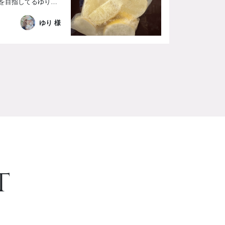
みなさんこんにちは！ 本気で-10kgを目指してるゆりです！ デトックスウォーターに入れてるレモンはあらかじめカットして冷凍するとタンブラーに入れる時氷代わりにもなって便利なことに気がつきました笑 【ダイエット経過報告】 START（2026/7/16） 体重 58.1kg 体脂肪率36% 23日目（2026/8/7) 体重56.9kg 体脂肪...
ゆり 様
t