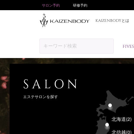
サロン予約
研修予約
KAIZENBODYとは
FIV
SALON
エステサロンを探す
北海道
(2)
北信越
(0)