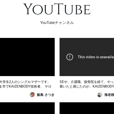
YouTube
YouTubeチャンネル
、大学生2人のシングルマザーです。
SEや、介護職、接骨院を経て、や
市でKAIZENBODY技術者、 サロ
着いたと感じたのが、KAIZENBOD
ナー、講師をしています。 身体の不
お身体を良くすると言う視点から入
飯島 さつき
海老根
みをなくして キラキラ輝ける女性の
たが、お身体が良くなると言うこと
いをしたい！ 私も輝く女性になりた
果綺麗にもなれるって最高だと思い
そんな思いを込めて施術しています。
1人でも多くの方の笑顔に触れたい。
緒に「輝く自分」を目指して、 カラ
とりおひとりのお身体に向き合って
肌も心も磨いてい...
にカウンセリングから施術...