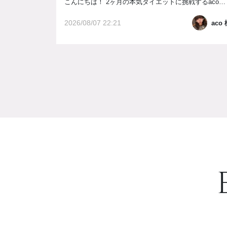
こんにちは！ 2ヶ月の本気ダイエットに挑戦するacoです！ 今日は14回目の施術でした^-^！ 【ダイエット経過報告】 ◾︎START(2026/6/14) 体重→52kg ◾︎55日目(2026/8/6) 体重→47.0kg ◾︎最終目標(2026/8/14) 体重→45kg 今日は近藤先生に全身とオプションで足ととおしりをやって頂きました！ 岩盤浴にも入って汗だく...
2026/08/07 22:21
aco