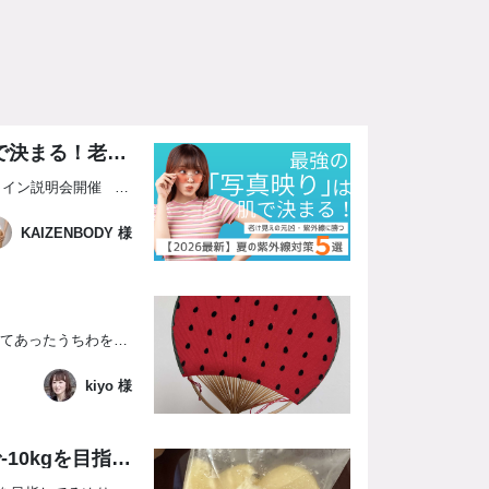
最強の「写真映り」は肌で決まる！老け見えの元凶・紫外線に勝つ【2026最新】夏の紫外線対策5選
＜週4日で年収500万円以上＞オンライン説明会開催 いつもKAIZENBODYをご利用いただき、誠に有難う御座います。 お盆休みや旅行、花火大会、お祭りなど、夏は写真を撮る機会が増える季節です。 「実物より写真のほうが老けて見える…」 「なんだか顔色がくすんで見える…」 そんな経験はありませんか？ 実は、写真映...
KAIZENBODY 様
前日実家に帰った際に、部屋に置いてあったうちわを持ってきました。 小ぶりでスイカのデザインが可愛いです。 数年前、友達と金沢旅行した際に買ったのを覚えてます。 浴衣に合うかな…とかだったかな。 今年は浴衣を着るどころか花火大会に行く計画ゼロです。 夜とはいえ暑いから、それはそれで大変ですね。 明日は岐阜で...
kiyo 様
禁酒ダイエット×エステで-10kgを目指す！超ズボラ女子の60日間 23日目