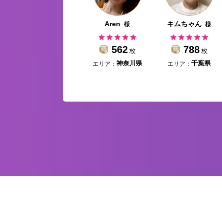
017
Aren
キムちゃん
様
様
様
879
562
788
枚
枚
枚
エリア：
エリア：
エリア：
三重県
神奈川県
千葉県