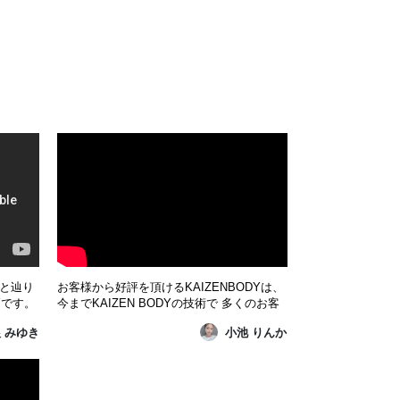
っと辿り
お客様から好評を頂けるKAIZENBODYは、
Yです。
今までKAIZEN BODYの技術で 多くのお客
りまし
様が 美容面、健康面、神経面、女性ホルモ
 みゆき
小池 りんか
は、結
ンの悩みを改善されてきています。 体にお
ます。
悩みがある方、本格的な技術を受けたい
 おひ
方、美尻になりたい方、美尻術を知りたい
、丁寧
方、お体を変えたい方、是非ご予約くださ
い。 お客様の悩みに沿ってご対応...