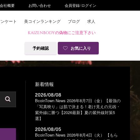
会社概要
お問い合わせ
会員登録/ログイン
アンケート
美コインランキング
ブログ
求人
KAIZENBODYの偽物にご注意下さい
予約確認
お気に入り
新着情報
2026/08/08
BcoinTown News 2026年8月7日（金）【最強の
「写真映り」は肌で決まる！老け見えの元凶・
紫外線に勝つ【2026最新】夏の紫外線対策5
選】
2026/08/05
BcoinTown News 2026年8月4日（火） 【もら