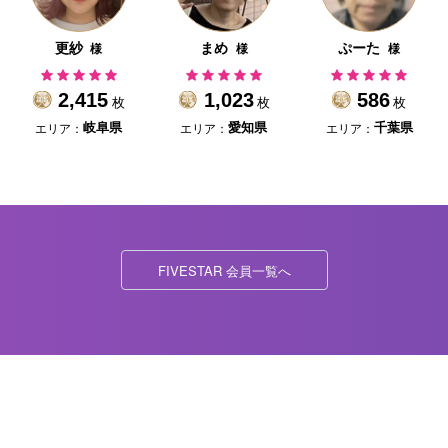
更紗
まめ
ぷーた
様
様
様
2,415
1,023
586
枚
枚
枚
エリア：
エリア：
エリア：
岐阜県
愛知県
千葉県
FIVESTAR 会員一覧へ