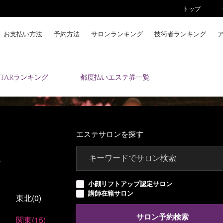
トップ
お支払い方法
予約方法
サロンランキング
技術者ランキング
KAIZENBODYとは
ESTARランキング
都度払いエステ券一覧
お支払い方法
予約方法
サロンランキング
技術者ランキング
エステサロンを探す
アンケート
美コインランキング
ブログ
小顔リフトアップ認定サロン
講師在籍サロン
東北
(0)
求人
会員登録/ログイン
サロン予約検索
関東
(15)