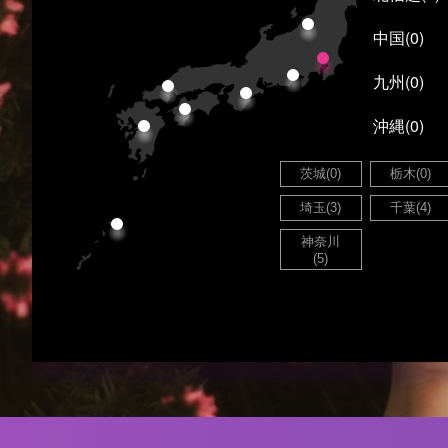
予約確認
お気に入り
中国
(0)
九州
(0)
沖縄
(0)
茨城
(0)
栃木
(0)
埼玉
(3)
千葉
(4)
神奈川
(5)