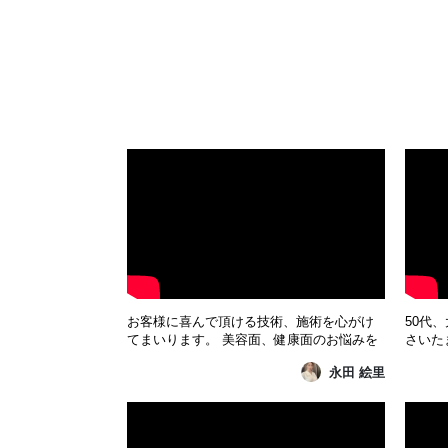
お客様に喜んで頂ける技術、施術を心がけ
50代
てまいります。 美容面、健康面のお悩みを
さいたま
一緒に解決していきましょう。 そして身体
ンオー
永田 絵里
も心もスッキリしていただき、キレイをめ
調や悩
ざしましょう★ 心に残る技術、結果のある
お手伝
技術を作っていきます。
い！ 
私と一
ダもお