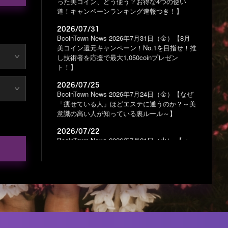
った美コイン、どう使う？お得な4つの使い
道！キャンペーンランキング速報つき！】
2026/07/31
BcoinTown News 2026年7月31日（金）【8月
美コイン還元キャンペーン！No.1を目指せ！推
し技術者を応援で最大1,050coinプレゼン
ト！】
2026/07/25
BcoinTown News 2026年7月24日（金）【なぜ
「痩せている人」ほどエステに通うのか？～美
意識の高い人が知っている裏ルール～】
2026/07/22
BcoinTown News 2026年7月21日（火） 【＜
2027年1月スタート限定募集！＞Beautyworld
TOKYO 2027 イベントスタッフ募集のお知ら
せ 】
2026/07/18
BcoinTown News 2026年7月17日（金）【【中
間発表】朝4時起き現場監督モデルの短期集中
スパルタダイエット！】