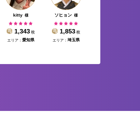
kitty
ソヒョン
みぃ
様
様
様
1,343
1,853
1,388
枚
枚
枚
エリア：
エリア：
エリア：
愛知県
埼玉県
愛知県