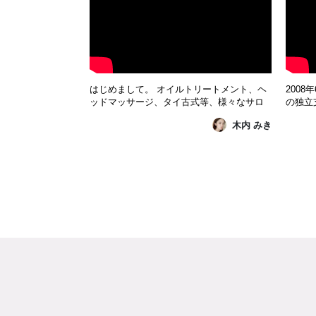
はじめまして。 オイルトリートメント、ヘ
200
ッドマッサージ、タイ古式等、様々なサロ
の独立
ンでセラピストとして6年間活動してきまし
ました
木内 みき
た。 セラピストの前は音響関係の仕事をし
て、多
ていましたが、多忙＆昼夜逆転の生活のせ
KAI
いで自律神経が乱れ、10年もの間不眠症に
す。よ
悩まされていました。 そんな中、友人の勧
めで出会ったのがKAIZE...