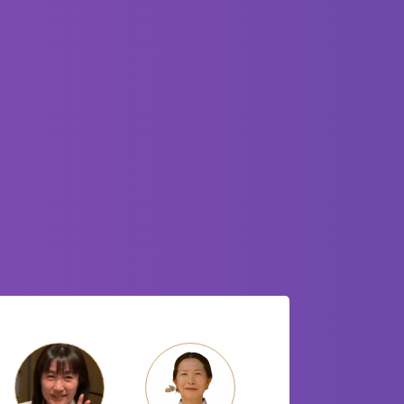
2026/07/15
BcoinTown News 2026年7月14日(火)
【KAIZENBODYエステメディアプラットフォ
ームでFIVESTAR会員様がとってもお得になる
仕組み！】
2026/07/11
BcoinTown News 2026年7月10日(金) 【先着15
名】エステ講座、受講費無料！手に職をつけ
て、一生モノの技術を。今だけ、限定で挑戦で
きます。
2026/07/01
BcoinTown News 2026年6月30日(火)
【KAIZENBODY右脳美容法～「五感」に訴え
かける施術だからオールハンドトリートメント
が選ばれる！】
2026/06/27
BcoinTown News 2026年6月26日（金）【＜6
月密着講座レポート！＞美容のプロを生み出す
KAIZENBODY講座】