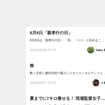
8月8日「親孝行の日」
8月8日は「親孝行の日」 「母」「パパ」と読めることから親孝行全国推進運動協会が定めた記念日だそうです。 「パ（8）パ（8）」と読める語呂合わせと、「ハチハチ」を並びかえると「ハハ（母）チチ（父）」となることからと書いてあるのもありました。 「親孝行したい時に親はなし」というように、あとで後悔することがな...
2026/08/08 07:39
kako
株
数ヶ月前に優待目的で購入したオリエンタルランドとサンリオの株が上がってきて12万円ほど利益が出たので売却しました。9月末まで保有すると株主優待がもらえましたが、目先の利益にとらわれ売却です。よくテレビで桐谷さんが
2026/08/07 23:20
s 
夏までに7キロ痩せる！ 現場監督女子の短期集中スパルタダイエット！ 55日目