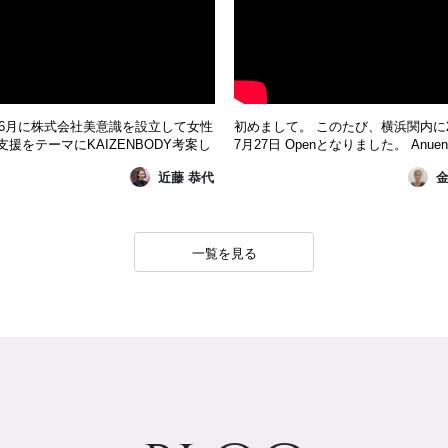
8年6月に株式会社美意識を設立して女性
初めまして。 このたび、横浜関内に2
支援をテーマにKAIZENBODY考案し
7月27日 Openとなりました。 Anue
。多くの技術者が全国で活躍され
馬車道店です。 （旧KAIZENBODY
近藤 恭代
金
くのエステユーザー様に
車道店） どうぞよろしくお願い致し
ZENBODYを広めてゆきたいと思いま
KAIZENBODYは女性専用オールハ
ろしくお願いいたします。
ートメントサロンです。 全身（60
べるオプション（20分）トータル80
一覧を見る
ースで施術を行います。 選...