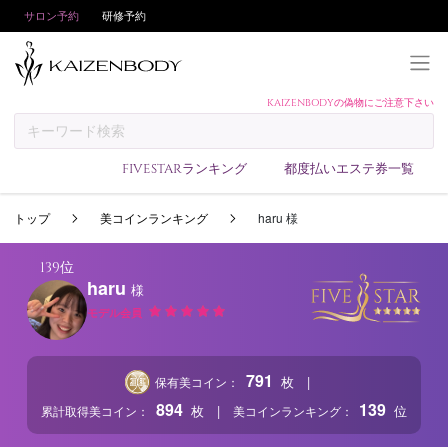
サロン予約
研修予約
KAIZENBODYの偽物にご注意下さい
KAIZENBODYとは
お支払い方法
FIVESTARランキング
都度払いエステ券一覧
予約方法
トップ
美コインランキング
haru 様
サロンランキング
技術者ランキング
139位
haru
様
アンケート
モデル会員
美コインランキング
ブログ
791
|
枚
保有美コイン：
求人
894
139
|
枚
位
累計取得美コイン：
美コインランキング：
会員登録/ログイン