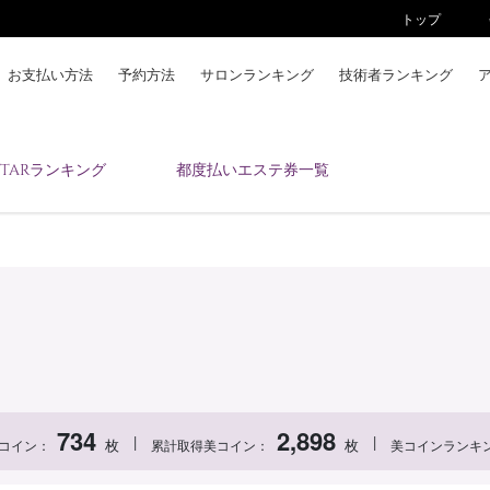
トップ
お支払い方法
予約方法
サロンランキング
技術者ランキング
KAIZENBODYとは
ESTARランキング
都度払いエステ券一覧
お支払い方法
予約方法
サロンランキング
技術者ランキング
アンケート
美コインランキング
ブログ
求人
734
2,898
|
|
枚
枚
コイン：
累計取得美コイン：
美コインランキ
会員登録/ログイン