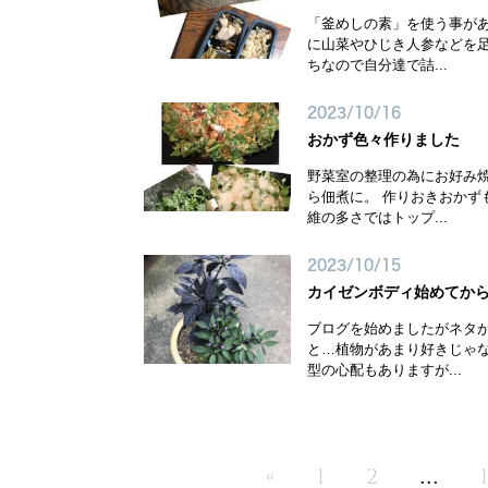
「釜めしの素」を使う事が
に山菜やひじき人参などを足
ちなので自分達で詰...
2023/10/16
おかず色々作りました
野菜室の整理の為にお好み
ら佃煮に。 作りおきおかず
維の多さではトップ...
2023/10/15
カイゼンボディ始めてか
ブログを始めましたがネタが
と…植物があまり好きじゃな
型の心配もありますが...
...
«
1
2