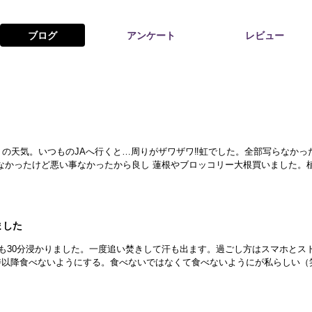
ブログ
アンケート
レビュー
お問い合わせ
の天気。いつものJAへ行くと…周りがザワザワ‼️虹でした。全部写らなか
なかったけど悪い事なかったから良し 蓮根やブロッコリー大根買いました。
ました
夜も30分浸かりました。一度追い焚きして汗も出ます。過ごし方はスマホとスト
夜7時以降食べないようにする。食べないではなくて食べないようにが私らしい（笑