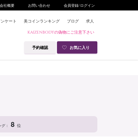
会社概要
お問い合わせ
会員登録/ログイン
アンケート
美コインランキング
ブログ
求人
KAIZENBODYの偽物にご注意下さい
予約確認
お気に入り
8
位
ング：