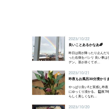
予約確認
お気に入り
2023/10/22
良いことあるかなあ🌈
昨日は雨が降ったり止んだり
った右側をパシリ 良い事は
デン。茎が赤くてボ...
2023/10/21
昨夜もお風呂30分浸かり
やっぱり良い‼️と実感し昨
にゆっくり浸かる。 2️⃣
らしく美しくなれ...
2023/10/20