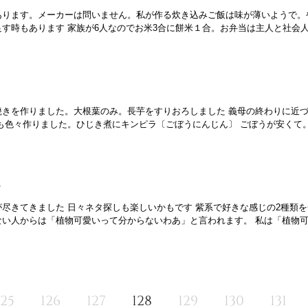
あります。メーカーは問いません。私が作る炊き込みご飯は味が薄いようで。
す時もあります 家族が6人なのでお米3合に餅米１合。お弁当は主人と社会
焼きを作りました。大根葉のみ。長芋をすりおろしました 義母の終わりに近
も色々作りました。ひじき煮にキンピラ〔ごぼうにんじん〕 ごぼうが安くて
ら
尽きてきました 日々ネタ探しも楽しいかもです 紫系で好きな感じの2種類を
い人からは「植物可愛いって分からないわあ」と言われます。 私は「植物可
125
126
127
128
129
130
131