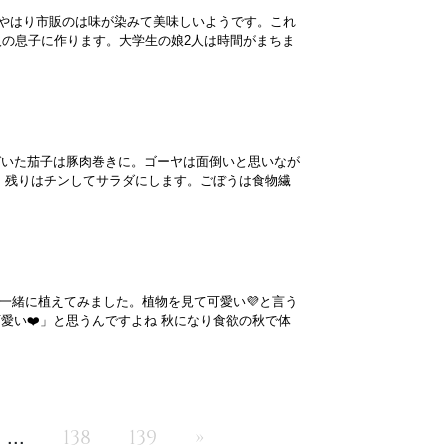
やはり市販のは味が染みて美味しいようです。これ
人の息子に作ります。大学生の娘2人は時間がまちま
づいた茄子は豚肉巻きに。ゴーヤは面倒いと思いなが
。残りはチンしてサラダにします。ごぼうは食物繊
一緒に植えてみました。植物を見て可愛い💜と言う
愛い❤️」と思うんですよね 秋になり食欲の秋で体
...
138
139
»