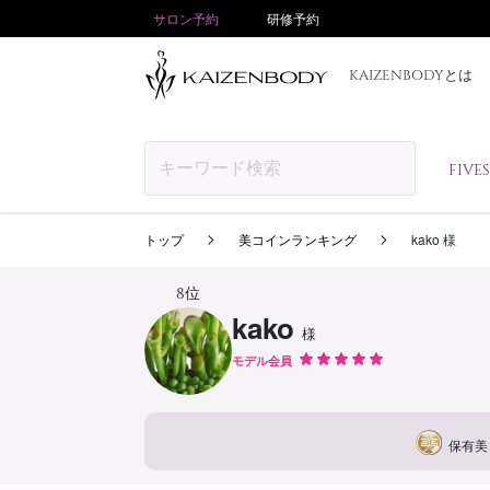
サロン予約
研修予約
KAIZENBODYとは
FIV
トップ
美コインランキング
kako 様
8位
kako
様
モデル会員
保有美