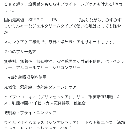
るさと輝き、透明感をもたらすブライトニングケアも叶えるUVカ
ット。
国内最高値 SPF５０＋ PA＋＋＋＋ でありながら、みずみず
しいミルキーなジェルクリームタイプで使い心地はとっても軽や
か！
スキンケアケア感覚で、毎日の紫外線ケアをサポートします。
７つのフリー処方
無香料、無着色、無鉱物油、石油系界面活性剤不使用、パラベンフ
リー、アルコールフリー、シリコンフリー
（※紫外線吸収剤を使用）
光老化（紫外線、赤外線ダメージ）ケア
ヒメフウロエキス（プリンセスケア）、リンゴ果実培養細胞エキ
ス、乳酸桿菌/ハイビスカス花発酵液 他配合
透明感・ブライトニングケア
ワイルドタイムエキス（シンデレラケア）、トウキ根エキス、酒粕
エキス、サトザクラ花エキス 他配合