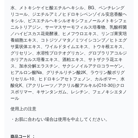
水、メトキシケイヒ酸エチルヘキシル、BG、ペンチレング
リコール、ジエチルアミノヒドロキシベンゾイル安息香酸ヘ
キシル、ビスエチルヘキシルオキシフェノールメトキシフェ
ニルトリアジン、サーマスサーモフィルス培養物、乳酸桿菌
／ハイビスカス花発酵液、ヒメフウロエキス、リンゴ果実培
養細胞エキス、コトジツノマタ／ミツイシコンブ／ヒトエグ
サ葉状体エキス、ワイルドタイムエキス、トウキ根エキス、
グリセリン、水溶性プロテオグリカン、グロブラリアコルジ
ホリアカルス培養エキス、酒粕エキス、サトザクラ花エキ
ス、加水分解エラスチン、サクシノイルアテロコラーゲン、
ヒアルロン酸Na、グリチルリチン酸2K、ラウリン酸ポリグ
リセリル-10、ヒドロキシアセトフェノン、カルボマー、水
酸化K、(アクリレーツ／アクリル酸アルキル(C10-30))クロ
スポリマー、キサンタンガム、レシチン、フェノキシエタノ
ール
使用上の注意
・お肌に合わない場合は使用を中止してください。
商品コード