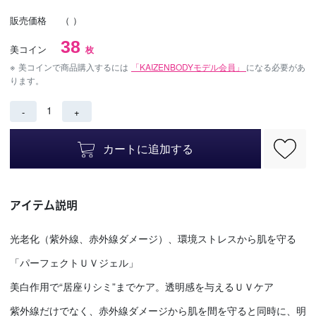
販売価格
（
）
38
美コイン
枚
※
美コインで商品購入するには
「KAIZENBODYモデル会員」
になる必要があ
ります。
1
-
+
カートに追加する
アイテム説明
光老化（紫外線、赤外線ダメージ）、環境ストレスから肌を守る
「パーフェクトＵＶジェル」
美白作用で“居座りシミ”までケア。透明感を与えるＵＶケア
紫外線だけでなく、赤外線ダメージから肌を間を守ると同時に、明