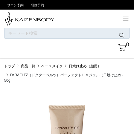
サロン予約
研修予約
ONLINE SHOPについて
0
お支払い方法
商品一覧
トップ
商品一覧
ベースメイク
日焼け止め（顔用）
ニュース
Dr.BAELTZ（ドクターベルツ）パーフェクトＵＶジェル（日焼け止め）
カテゴリー
50g
ブランド
会員登録/ログイン
お問い合わせ