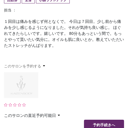
回数券
全身
小顔リフトアップ
予約確認
お気に入り
担当 ：
１回目は痛みを感じず何となくで。 今日は７回目。少し前から痛
お問い合わせ
みを少し感じるようになりました。それが気持ち良い感じ。 ほぐ
れてきたらしいです。嬉しいです。 80分もあっという間で。もっ
とやって貰いたい気分に。オイルも肌に良いとか。教えていただい
たストレッチがんばります。
このサロンを予約する
このサロンの直近予約可能日
予約手続きへ