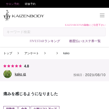
サロン予約
研修予約
KAIZENBODYの偽物にご注意下さい
KAIZENBODYとは
お支払い方法
FIVESTARランキング
都度払いエステ券一覧
予約方法
トップ
アンケート
kako
サロンランキング
技術者ランキング
4.8
アンケート
kako
様
投稿日：
2023/08/10
美コインランキング
ブログ
痛みを感じるようになりました
求人
会員登録/ログイン