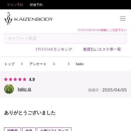
サロン予約
研修予約
KAIZENBODYの偽物にご注意下さい
KAIZENBODYとは
お支払い方法
FIVESTARランキング
都度払いエステ券一覧
予約方法
トップ
アンケート
kako
サロンランキング
技術者ランキング
4.9
アンケート
kako
様
投稿日：
2025/04/05
美コインランキング
ブログ
ありがとうございました
求人
会員登録/ログイン