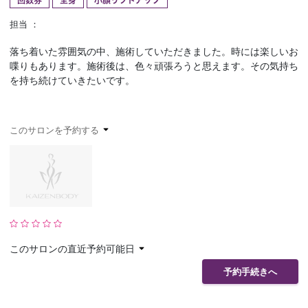
回数券
全身
小顔リフトアップ
予約確認
お気に入り
担当 ：
落ち着いた雰囲気の中、施術していただきました。時には楽しいお
お問い合わせ
喋りもあります。施術後は、色々頑張ろうと思えます。その気持ち
を持ち続けていきたいです。
このサロンを予約する
このサロンの直近予約可能日
予約手続きへ