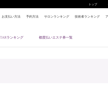
トップ
お支払い方法
予約方法
サロンランキング
技術者ランキング
KAIZENBODYとは
ESTARランキング
都度払いエステ券一覧
お支払い方法
予約方法
サロンランキング
技術者ランキング
アンケート
美コインランキング
ブログ
求人
会員登録/ログイン