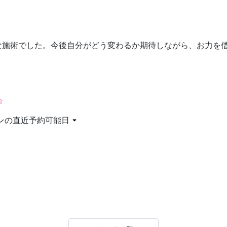
お問い合わせ
な施術でした。今後自分がどう変わるか期待しながら、お力を
ンの直近予約可能日