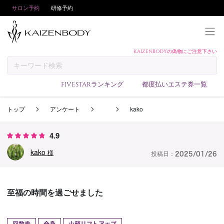
サロン予約
研修予約
KAIZENBODYの偽物にご注意下さい
KAIZENBODYとは
お支払い方法
FIVESTARランキング
都度払いエステ券一覧
予約方法
トップ
アンケート
kako
サロンランキング
技術者ランキング
4.9
アンケート
kako
様
投稿日：
2025/01/26
美コインランキング
ブログ
至福の時間を過ごせました
求人
会員登録/ログイン