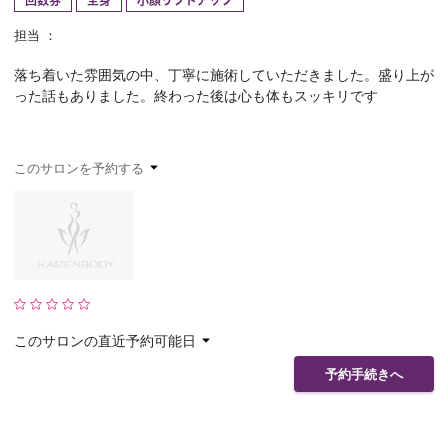
回数券
全身
小顔リフトアップ
予約確認
お気に入り
担当 ：
落ち着いた雰囲気の中、丁寧に施術していただきました。盛り上が
お問い合わせ
った話もありました。終わった後は心も体もスッキリです
このサロンを予約する
このサロンの直近予約可能日
予約手続きへ