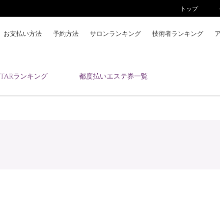
トップ
お支払い方法
予約方法
サロンランキング
技術者ランキング
KAIZENBODYとは
ESTARランキング
都度払いエステ券一覧
お支払い方法
予約方法
サロンランキング
技術者ランキング
アンケート
美コインランキング
ブログ
求人
会員登録/ログイン