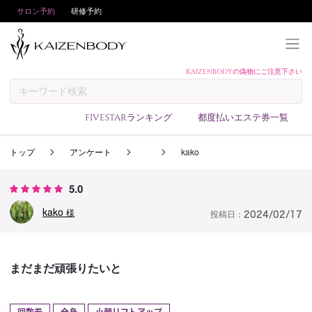
サロン予約
研修予約
KAIZENBODYの偽物にご注意下さい
KAIZENBODYとは
お支払い方法
FIVESTARランキング
都度払いエステ券一覧
予約方法
トップ
アンケート
kako
サロンランキング
技術者ランキング
5.0
アンケート
kako
様
投稿日：
2024/02/17
美コインランキング
ブログ
まだまだ頑張りたいと
求人
会員登録/ログイン