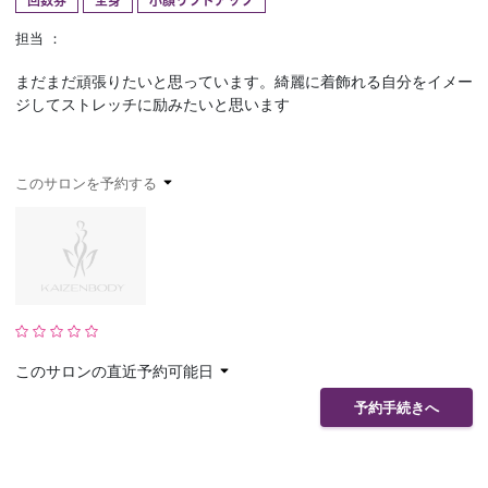
回数券
全身
小顔リフトアップ
予約確認
お気に入り
担当 ：
まだまだ頑張りたいと思っています。綺麗に着飾れる自分をイメー
お問い合わせ
ジしてストレッチに励みたいと思います
このサロンを予約する
このサロンの直近予約可能日
予約手続きへ