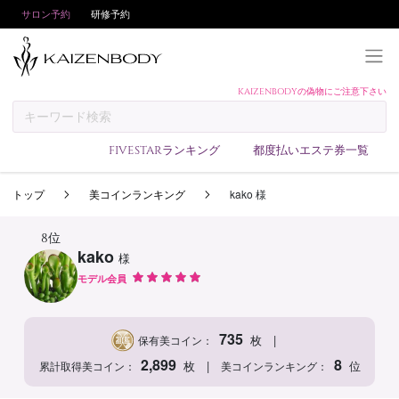
サロン予約
研修予約
KAIZENBODYの偽物にご注意下さい
KAIZENBODYとは
お支払い方法
FIVESTARランキング
都度払いエステ券一覧
予約方法
トップ
美コインランキング
kako 様
サロンランキング
技術者ランキング
8位
kako
様
アンケート
モデル会員
美コインランキング
ブログ
735
|
枚
保有美コイン：
求人
2,899
8
|
枚
位
累計取得美コイン：
美コインランキング：
会員登録/ログイン