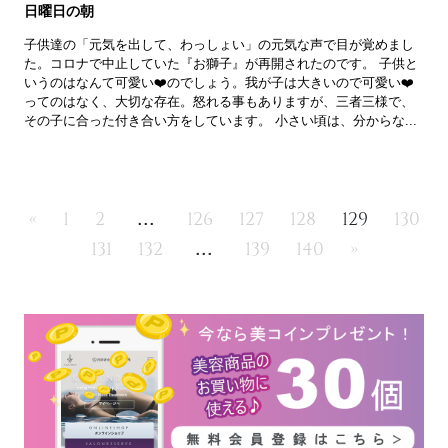
日曜日の朝
子供達の「元気を出して、わっしょい」の元気な声で目が覚めまし
た。コロナで中止していた『お獅子』が再開されたのです。 子供と
いうのはなんて可愛い❤️のでしょう。我が子は大きいので可愛い❤️
ってのはなく、大切な存在。怒れる事もありますが、三者三様で、
その子に合った付き合い方をしています。 小さい頃は、分からな...
...
«
1
2
126
127
128
129
130
...
131
132
139
140
»