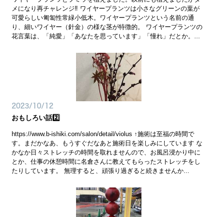
メになり再チャレンジ‼️ ワイヤープランツは小さなグリーンの葉が
可愛らしい匍匐性常緑小低木。ワイヤープランツという名前の通
り、細いワイヤー（針金）の様な茎が特徴的。 ワイヤープランツの
花言葉は、「純愛」「あなたを思っています」「憧れ」だとか。...
2023/10/12
おもしろい話2️⃣
https://www.b-ishiki.com/salon/detail/violus ↑施術は至福の時間で
す。まだかなあ、もうすぐだなあと施術日を楽しみにしています な
かなか日々ストレッチの時間を取れませんので、お風呂浸かり中に
とか、仕事の休憩時間に名倉さんに教えてもらったストレッチをし
たりしています。 無理すると、頑張り過ぎると続きませんか...