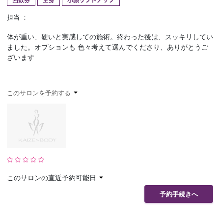
回数券
全身
小顔リフトアップ
予約確認
お気に入り
担当 ：
体が重い、硬いと実感しての施術。終わった後は、スッキリしてい
お問い合わせ
ました。オプションも 色々考えて選んでくださり、ありがとうご
ざいます
このサロンを予約する
このサロンの直近予約可能日
予約手続きへ