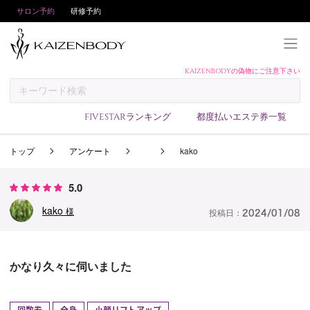
サロン予約
研修予約
KAIZENBODYの偽物にご注意下さい
KAIZENBODYとは
お支払い方法
FIVESTARランキング
都度払いエステ券一覧
予約方法
トップ
アンケート
kako
サロンランキング
技術者ランキング
5.0
アンケート
kako
様
投稿日：
2024/01/08
美コインランキング
ブログ
かなり久々に伺いました
求人
会員登録/ログイン