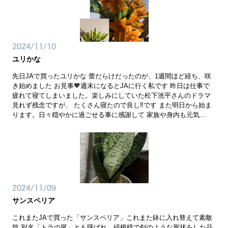
2024/11/10
ユリかな
先日JAで買ったユリかな 蕾だらけだったのが、1週間ほど経ち、咲
き始めました お見事🧡週末になるとJAに行く私です 昨日は仕事で
疲れて寝てしまいました。楽しみにしていた松下洸平さんのドラマ
見れず残念ですが、 たくさん寝たので良し‼️です また明日から始ま
ります。日々穏やかに過ごせる事に感謝して 家族や身内も元気...
2024/11/09
サンスペリア
これまたJAで買った「サンスペリア」これまた鉢に入れ替えて素敵
💚 別名「トラの尾」とも呼ばれ、縞模様で剣のような形状をした品