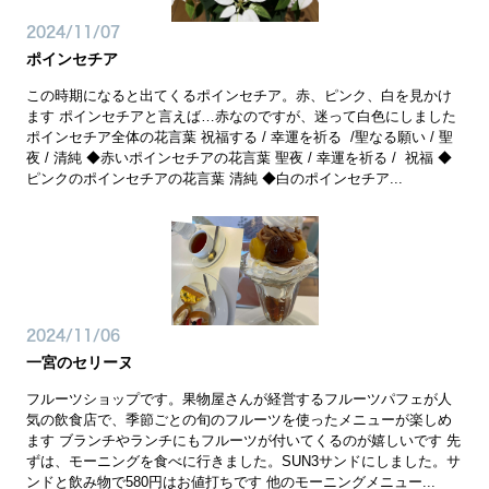
2024/11/07
ポインセチア
この時期になると出てくるポインセチア。赤、ピンク、白を見かけ
ます ポインセチアと言えば…赤なのですが、迷って白色にしました
ポインセチア全体の花言葉 祝福する / 幸運を祈る /聖なる願い / 聖
夜 / 清純 ◆赤いポインセチアの花言葉 聖夜 / 幸運を祈る / 祝福 ◆
ピンクのポインセチアの花言葉 清純 ◆白のポインセチア...
2024/11/06
一宮のセリーヌ
フルーツショップです。果物屋さんが経営するフルーツパフェが人
気の飲食店で、季節ごとの旬のフルーツを使ったメニューが楽しめ
ます ブランチやランチにもフルーツが付いてくるのが嬉しいです 先
ずは、モーニングを食べに行きました。SUN3サンドにしました。サ
ンドと飲み物で580円はお値打ちです 他のモーニングメニュー...