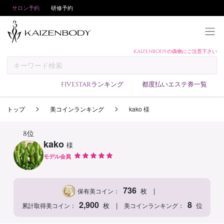
サロン予約
研修予約
KAIZENBODYの偽物にご注意下さい
KAIZENBODYとは
お支払い方法
FIVESTARランキング
都度払いエステ券一覧
予約方法
トップ
美コインランキング
kako 様
サロンランキング
技術者ランキング
8位
kako
様
アンケート
モデル会員
美コインランキング
ブログ
736
|
枚
保有美コイン：
求人
2,900
8
|
枚
位
累計取得美コイン：
美コインランキング：
会員登録/ログイン