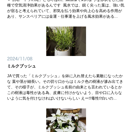
種で空気清浄効果があるんです 風水では、鋭く尖った葉は、強い気
が宿ると考えられていて、邪気を払う効果や向上心を高める作用が
あり、サンスペリアには金運・仕事運を上げる風水効果がある...
2024/11/08
ミルクブッシュ
JAで買った「ミルクブッシュ」を鉢に入れ替えたら素敵になったか
な 葉や茎が細長い。その切り口からはミルク色の樹液が滲み出てき
て、その様子が、ミルクブッシュ名前の由来とも言われているとか
この樹液は毒性がある為、皮膚に付けかないよう、目や口に入らな
いように気を付けなければいけないらしい えー⁉️毒性⁉️白いの...