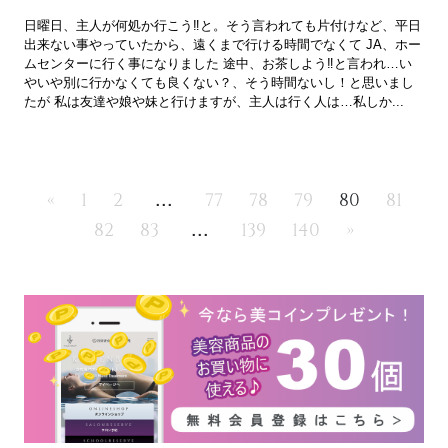
日曜日、主人が何処か行こう‼️と。そう言われても片付けなど、平日
出来ない事やっていたから、遠くまで行ける時間でなくて JA、ホー
ムセンターに行く事になりました 途中、お茶しよう‼️と言われ…い
やいや別に行かなくても良くない？、そう時間ないし！と思いまし
たが 私は友達や娘や妹と行けますが、主人は行く人は…私しか...
...
«
1
2
77
78
79
80
81
...
82
83
139
140
»