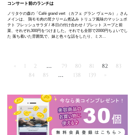
コンサート前のランチは
ノリタケの森の「Café grand vert （カフェ グラン ヴェール）」さん
メインは、 鶏モモ肉の茸クリーム煮込み トリュフ風味のマッシュポ
テト フレッシュサラダ / 本日の付け合わせ / ブレット スープと前
菜、それぞれ300円をつけました。それでも全部で2000円ちょいでし
た 落ち着いた雰囲気で、妹と色々な話をしたり、ミス...
...
«
1
2
79
80
81
82
83
...
84
85
138
139
»