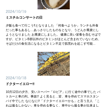
2024/10/19
ミスチルコンサートの日
夕飯も食べて行こう‼️となりました 「何食べようか」ランチも外食
だった事もあるし…あっさりしたものをとなり、うどんか蕎麦にし
ようとなりました お蕎麦にしました。 健康に良い栄養を含むそばで
すが、ビタミンB群以外のビタミンがほとんど含まれていないため、
そばだけの食生活になるとビタミン不足で肌荒れを起こす可能...
2024/10/18
ドクターイエロー‼️
10月12日の夕方、安いスーパー「ロピア」に行く途中の事でした パ
トカーと車の列。事故⁉️ よく見ると…皆、車を停めてスマホスタン
バイ中でした なになに⁉️「ドクターイエローかも」と言う主人 「こ
れは撮るしかない」車を停める事なく、車中から撮る事が出来まし