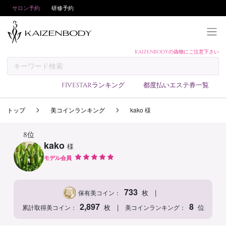
サロン予約
研修予約
KAIZENBODYの偽物にご注意下さい
KAIZENBODYとは
お支払い方法
FIVESTARランキング
都度払いエステ券一覧
予約方法
トップ
美コインランキング
kako 様
サロンランキング
技術者ランキング
8位
kako
様
アンケート
モデル会員
美コインランキング
ブログ
733
|
枚
保有美コイン：
求人
2,897
8
|
枚
位
累計取得美コイン：
美コインランキング：
会員登録/ログイン