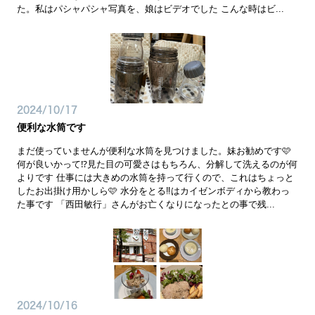
た。私はパシャパシャ写真を、娘はビデオでした こんな時はビ...
2024/10/17
便利な水筒です
まだ使っていませんが便利な水筒を見つけました。妹お勧めです🩷
何が良いかって⁉️見た目の可愛さはもちろん、分解して洗えるのが何
よりです 仕事には大きめの水筒を持って行くので、これはちょっと
したお出掛け用かしら🩷 水分をとる‼️はカイゼンボディから教わっ
た事です 「西田敏行」さんがお亡くなりになったとの事で残...
2024/10/16