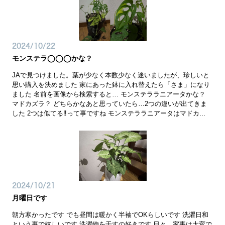
2024/10/22
モンステラ◯◯◯かな？
JAで見つけました。葉が少なく本数少なく迷いましたが、珍しいと
思い購入を決めました 家にあった鉢に入れ替えたら「さま」になり
ました 名前を画像から検索すると… モンステララニアータかな？
マドカズラ？ どちらかなあと思っていたら…2つの違いが出てきま
した 2つは似てる‼️って事ですね モンステララニアータはマドカ...
2024/10/21
月曜日です
朝方寒かったです でも昼間は暖かく半袖でOKらしいです 洗濯日和
という事で嬉しいです 洗濯物を干すの好きです 日々、家事は大変で