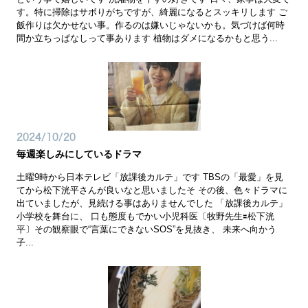
す。特に掃除はサボりがちですが、綺麗になるとスッキリします ご
飯作りは欠かせない事。作るのは嫌いじゃないかも。気づけば何時
間か立ちっぱなしって事あります 植物はダメになるかもと思う...
2024/10/20
毎週楽しみにしているドラマ
土曜9時から日本テレビ「放課後カルテ」です TBSの「最愛」を見
てから松下洸平さんが良いなと思いましたそ その後、色々ドラマに
出ていましたが、見続ける事はありませんでした 「放課後カルテ」
小学校を舞台に、 口も態度もでかい小児科医〔牧野先生🟰松下洸
平〕その観察眼で“言葉にできないSOS”を見抜き、 未来へ向かう
子...