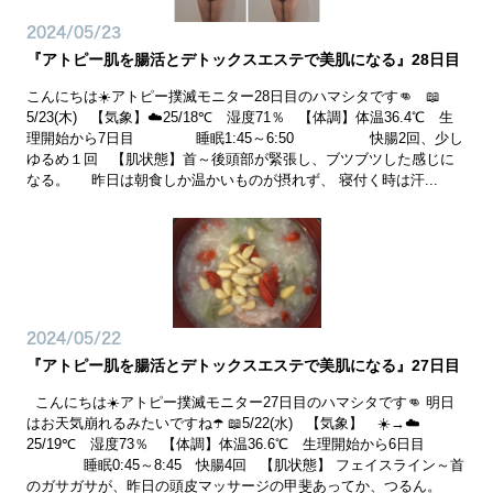
2024/05/23
『アトピー肌を腸活とデトックスエステで美肌になる』28日目
こんにちは☀️アトピー撲滅モニター28日目のハマシタです👊 📖
5/23(木) 【気象】☁️25/18℃ 湿度71％ 【体調】体温36.4℃ 生
理開始から7日目 睡眠1:45～6:50 快腸2回、少し
ゆるめ１回 【肌状態】首～後頭部が緊張し、ブツブツした感じに
なる。 昨日は朝食しか温かいものが摂れず、 寝付く時は汗...
2024/05/22
『アトピー肌を腸活とデトックスエステで美肌になる』27日目
こんにちは☀️アトピー撲滅モニター27日目のハマシタです👊 明日
はお天気崩れるみたいですね☂️ 📖5/22(水) 【気象】 ☀️→☁️
25/19℃ 湿度73％ 【体調】体温36.6℃ 生理開始から6日目
睡眠0:45～8:45 快腸4回 【肌状態】 フェイスライン～首
のガサガサが、昨日の頭皮マッサージの甲斐あってか、つるん。