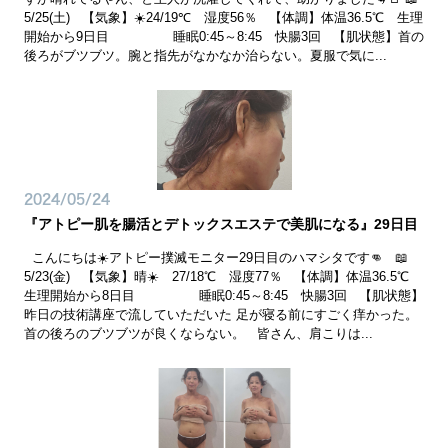
5/25(土) 【気象】☀️24/19℃ 湿度56％ 【体調】体温36.5℃ 生理
開始から9日目 睡眠0:45～8:45 快腸3回 【肌状態】首の
後ろがブツブツ。腕と指先がなかなか治らない。夏服で気に...
2024/05/24
『アトピー肌を腸活とデトックスエステで美肌になる』29日目
こんにちは☀️アトピー撲滅モニター29日目のハマシタです👊 📖
5/23(金) 【気象】晴☀️ 27/18℃ 湿度77％ 【体調】体温36.5℃
生理開始から8日目 睡眠0:45～8:45 快腸3回 【肌状態】
昨日の技術講座で流していただいた 足が寝る前にすごく痒かった。
首の後ろのブツブツが良くならない。 皆さん、肩こりは...