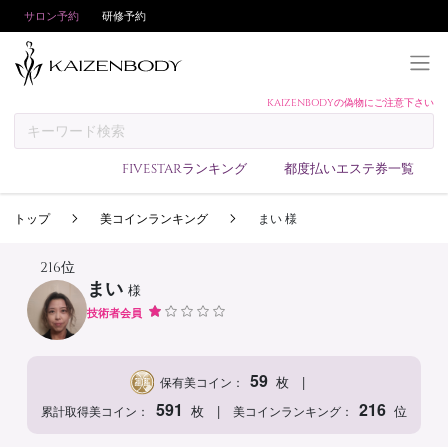
サロン予約
研修予約
KAIZENBODYの偽物にご注意下さい
KAIZENBODYとは
お支払い方法
FIVESTARランキング
都度払いエステ券一覧
予約方法
トップ
美コインランキング
まい 様
サロンランキング
技術者ランキング
216位
まい
様
アンケート
技術者会員
美コインランキング
ブログ
59
|
枚
保有美コイン：
求人
591
216
|
枚
位
累計取得美コイン：
美コインランキング：
会員登録/ログイン