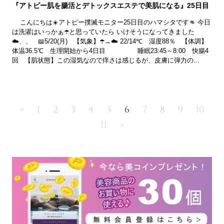
『アトピー肌を腸活とデトックスエステで美肌になる』25日目
こんにちは☀️アトピー撲滅モニター25日目のハマシタです👊 今日
は洗濯はいっかぁ☂️と思っていたら いけそうになってきました
☁️、、 📖5/20(月) 【気象】☂️→☁️ 22/14℃ 湿度88％ 【体調】
体温36.5℃ 生理開始から4日目 睡眠23:45～8:00 快腸4
回 【肌状態】この湿気なので痒さは感じるが、皮膚に弾力の...
«
1
2
3
4
5
6
7
8
9
10
11
»