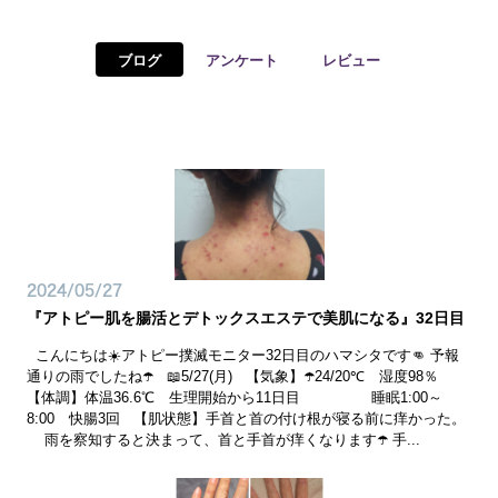
予約確認
お気に入り
ブログ
アンケート
レビュー
お問い合わせ
2024/05/27
『アトピー肌を腸活とデトックスエステで美肌になる』32日目
こんにちは☀️アトピー撲滅モニター32日目のハマシタです👊 予報
通りの雨でしたね☂️ 📖5/27(月) 【気象】☂️24/20℃ 湿度98％
【体調】体温36.6℃ 生理開始から11日目 睡眠1:00～
8:00 快腸3回 【肌状態】手首と首の付け根が寝る前に痒かった。
雨を察知すると決まって、首と手首が痒くなります☂️ 手...