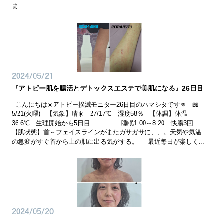
ま...
2024/05/21
『アトピー肌を腸活とデトックスエステで美肌になる』26日目
こんにちは☀️アトピー撲滅モニター26日目のハマシタです👊 📖
5/21(火曜) 【気象】晴☀️ 27/17℃ 湿度58％ 【体調】体温
36.6℃ 生理開始から5日目 睡眠1:00～8:20 快腸3回
【肌状態】首～フェイスラインがまたガサガサに、、。天気や気温
の急変がすぐ首から上の肌に出る気がする。 最近毎日が楽しく...
2024/05/20