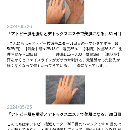
2024/05/26
『アトピー肌を腸活とデトックスエステで美肌になる』31日目
こんにちは☀️アトピー撲滅モニター31日目のハマシタです👊 📖
5/25(日) 【気象】晴☀️25/18℃ 湿度85％ 【体調】体温36.8℃ 生
理開始から10日目 睡眠1:15～8:00 快腸3回 【肌状態】
汗をかくとフェイスラインがガサガサ剥ける。最近酷かった指先が
痒くなくなって傷も治ってきている。 傷になってしま...
2024/05/25
『アトピー肌を腸活とデトックスエステで美肌になる』30日目
こんにちは☀️アトピー撲滅モニター30日目のハマシタです👊 曇のは
ずが晴れてるやん、と主人が洗濯してくれて、助かりました🌀👕 📖