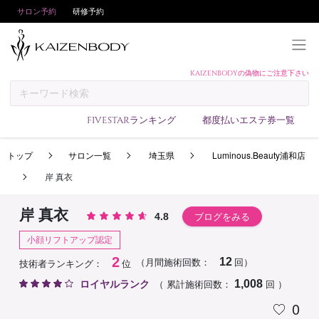
サロン予約
研修予約
KAIZENBODYの偽物にご注意下さい
KAIZENBODYとは
お支払い方法
FIVESTARランキング
都度払いエステ券一覧
予約方法
トップ
サロン一覧
埼玉県
Luminous.Beauty浦和店
サロンランキング
岸 真衣
技術者ランキング
アンケート
岸 真衣
4.8
ブログをみる
美コインランキング
小顔リフトアップ認定
ブログ
2
（月間施術回数：
回）
12
技術者ランキング：
位
求人
ロイヤルランク
（ 累計施術回数：
回 ）
1,008
0
会員登録/ログイン