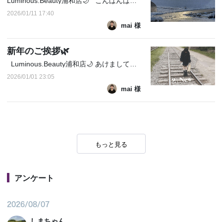
Luminous.Beauty浦和店🌙 こんばんは〜 まいです この前、広島に行ってきました^^ ちょうど寒波のタイミングで 雪がみるみる積もっていく景色がとても綺麗で 思わず見入ってしまいました❄️🫧 そんな雪景色を見ながら改めて感じたのが 「やっぱり寒い季節は体が冷えやすい」ということ… ここ数日で一気に冷え込んできま...
2026/01/11 17:40
mai 様
新年のご挨拶🌿‬
Luminous.Beauty浦和店🌙 あけましておめでとうございます‪🎍 まいです〜 昨年はたくさんのご縁をいただき、 心より感謝しております。 日々お客様のお身体に触れさせていただく中で 身体を整えることは、 心や生活まで整えていくことだな~~と 改めて感じた一年でした。 2026年も、 目の前のお一人おひとりと丁寧に向...
2026/01/01 23:05
mai 様
もっと見る
アンケート
2026/08/07
しまちゃん