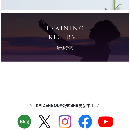
施術情報
Luminous.Beauty浦和店
4.8
オンライン回数券
全身
お腹痩せ
担当：
鈴木 萌
TRAINING
RESERVE
詳しくみる
研修予約
2026/08/06
マカロン
モデル会員
毎週通って
変化が少しずつ見えてくるようになり、ビフォアアフターの写真でも
気持ち細くなっているなぁ、と見比べて楽しみになってきた。自分の
見方に対してはまだ自信はないが、サイズダウンしてきたことで買い
物も楽しんで出来るようになってきた。心の変化が今はとても嬉し
KAIZENBODY公式SNS更新中！
い。
施術情報
Luminous.Beauty浦和店