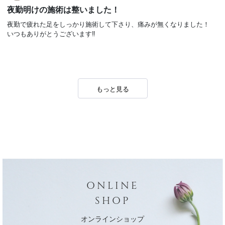
夜勤明けの施術は整いました！
夜勤で疲れた足をしっかり施術して下さり、痛みが無くなりました！
いつもありがとうございます‼️
施術情報
Luminous.Beauty浦和店
5.0
オンライン回数券
全身
お尻脚痩せ
もっと見る
6
担当：
岸 真衣
計
名
詳しくみる
2026/08/07
はなはなまろん
モデル会員
マッサージ
ONLINE
マッサージしてもらったあとは、足が軽いし、まっすぐになった感じ
SHOP
がします
オンラインショップ