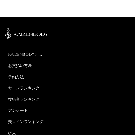
4.9
オンライン回数券
全身
お尻脚痩せ
6
担当：
岸 真衣
計
名
詳しくみる
2026/08/06
ソヒョン
KAIZENBODYとは
モデル会員
お支払い方法
ダイエットのアドバイス
前回５月に施術していただいたお腹の施術を久しぶりに受けました。
予約方法
こんなに痛かった？？？と驚くほど押される場所全てが痛かったで
す。でもおかげさまで当日食後と翌日にお通じがありました。施術中
サロンランキング
にダイエットのアドバイスも受けた【睡眠が大事】を肝に銘じて生活
技術者ランキング
します！
アンケート
施術情報
Luminous.Beauty浦和店
美コインランキング
5.0
オンライン回数券
全身
お腹痩せ
求人