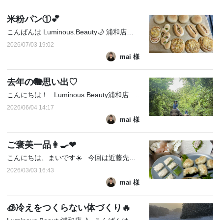
米粉パン①💕
こんばんは Luminous.Beauty🌙 浦和店のまいです ☔️ここ数日は雨が続いていたので お家で過ごす時間が増えました🐌💭 お休みの日や空いた時間はみなさん何をされているのでしょうか👀✨ 私は最近ハマっている 米粉でパンを作っています🍞 グルテンフリーのパンは罪悪感もなく 美味しく食べられるのです😋 KAIZENBO...
2026/07/03 19:02
mai 様
去年の🐘思い出♡
こんにちは！ Luminous.Beauty浦和店 まいです( . ̫ . ) 夜もだんだん暑くなってきて、 夏に近づいてきているな〜としみじみ💭🫠 KAIZENBODYの講習を受け始めたのも夏頃。 そして去年の夏は、象使いの免許を取得したり🐘✨ いろんなことに挑戦した年でした。 はじめは不安もありますが やってみたい！ という気持...
2026/06/04 14:17
mai 様
ご褒美一品👩‍🍳❤︎
こんにちは、まいです☀️ 今回は近藤先生に教えていただいた はんぺんとエビのライスペーパー焼きを作ってみました✨ ダイエット中にも嬉しい、 高タンパクで脂質控えめ。 大葉は花粉症対策✿︎ エビの抗酸化作用や はんぺんのカルシウムも摂れる 美容にも嬉しいメニュー💖 はんぺんとエビをペースト状にして混ぜ、 そ...
2026/03/03 16:43
mai 様
🧊冷えをつくらない体づくり🔥