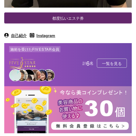
都度払いエステ券
自己紹介
Instagram
施術を受けた
FIVE
STAR
会員
6
名
計
一覧を見る