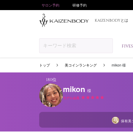
サロン予約
研修予約
KAIZENBODYとは
FIV
トップ
美コインランキング
mikon 様
180位
mikon
様
モデル会員
保有美