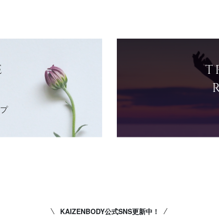
E
T
ップ
KAIZENBODY公式SNS更新中！