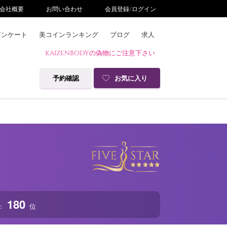
会社概要
お問い合わせ
会員登録/ログイン
アンケート
美コインランキング
ブログ
求人
KAIZENBODYの偽物にご注意下さい
予約確認
お気に入り
180
位
：