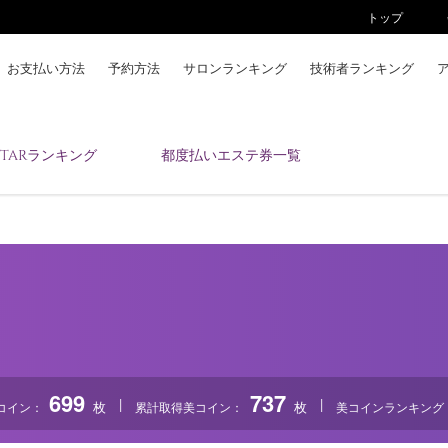
トップ
お支払い方法
予約方法
サロンランキング
技術者ランキング
KAIZENBODYとは
ESTARランキング
都度払いエステ券一覧
お支払い方法
予約方法
サロンランキング
技術者ランキング
アンケート
美コインランキング
ブログ
求人
699
737
|
|
枚
枚
コイン：
累計取得美コイン：
美コインランキング
会員登録/ログイン