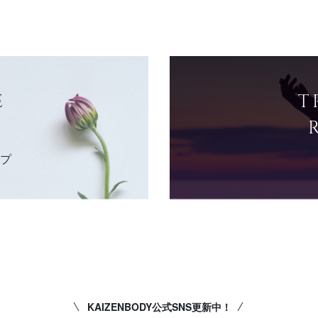
E
T
ップ
KAIZENBODY公式SNS更新中！