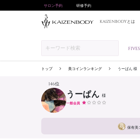
サロン予約
研修予約
KAIZENBODYとは
FIV
トップ
美コインランキング
うーぱん 様
146位
うーぱん
様
一般会員
保有美