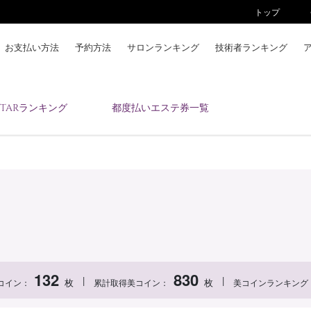
トップ
お支払い方法
予約方法
サロンランキング
技術者ランキング
KAIZENBODYとは
ESTARランキング
都度払いエステ券一覧
お支払い方法
予約方法
サロンランキング
技術者ランキング
アンケート
美コインランキング
ブログ
求人
132
830
|
|
枚
枚
コイン：
累計取得美コイン：
美コインランキング
会員登録/ログイン