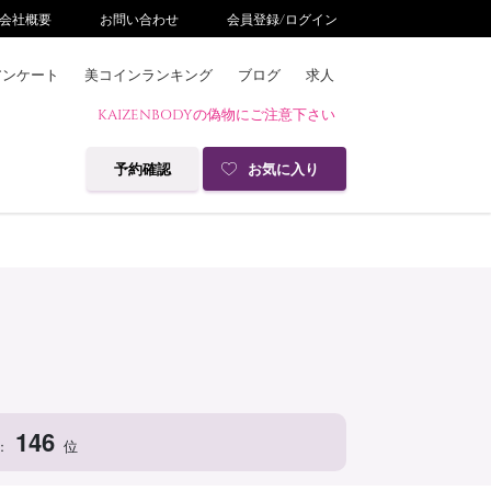
会社概要
お問い合わせ
会員登録/ログイン
アンケート
美コインランキング
ブログ
求人
KAIZENBODYの偽物にご注意下さい
予約確認
お気に入り
146
位
：