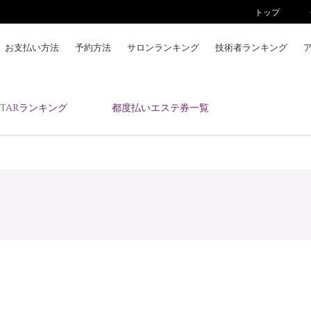
トップ
お支払い方法
予約方法
サロンランキング
技術者ランキング
KAIZENBODYとは
ESTARランキング
都度払いエステ券一覧
お支払い方法
予約方法
サロンランキング
技術者ランキング
アンケート
美コインランキング
ブログ
求人
会員登録/ログイン