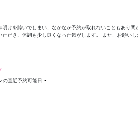
お問い合わせ
 年明けを跨いでしまい、なかなか予約が取れないこともあり間
いただき、体調も少し良くなった気がします。 また、お願いし
ンの直近予約可能日