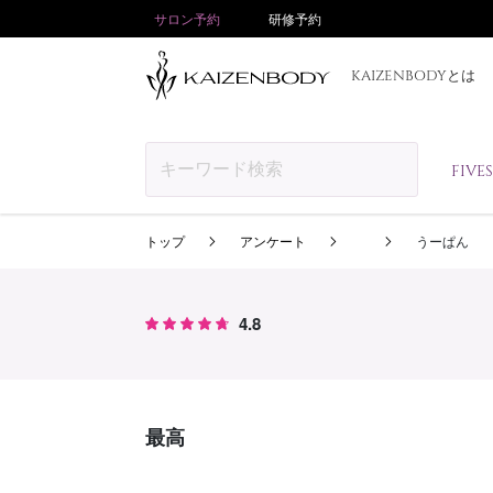
サロン予約
研修予約
KAIZENBODYとは
FIV
トップ
アンケート
うーぱん
4.8
最高