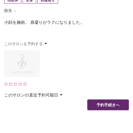
回数券
全身
お腹痩せ
予約確認
お気に入り
担当 ：
小顔を施術。 肩凝りがラクになりました。
お問い合わせ
このサロンを予約する
このサロンの直近予約可能日
予約手続きへ