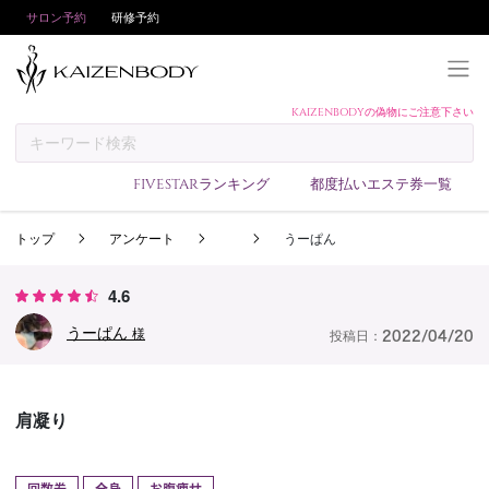
サロン予約
研修予約
KAIZENBODYの偽物にご注意下さい
KAIZENBODYとは
お支払い方法
FIVESTARランキング
都度払いエステ券一覧
予約方法
トップ
アンケート
うーぱん
サロンランキング
技術者ランキング
4.6
アンケート
うーぱん
様
投稿日：
2022/04/20
美コインランキング
ブログ
肩凝り
求人
会員登録/ログイン