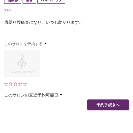
回数券
全身
バストアップ
予約確認
お気に入り
担当 ：
肩凝り腰痛楽になり、いつも助かります。
お問い合わせ
このサロンを予約する
このサロンの直近予約可能日
予約手続きへ