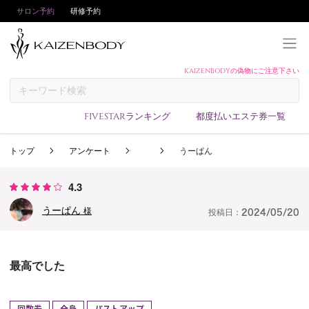
サロン予約
研修予約
KAIZENBODYの偽物にご注意下さい
KAIZENBODYとは
お支払い方法
FIVESTARランキング
都度払いエステ券一覧
予約方法
トップ
アンケート
うーぱん
サロンランキング
技術者ランキング
4.3
アンケート
うーぱん
様
投稿日：
2024/05/20
美コインランキング
ブログ
最高でした
求人
会員登録/ログイン