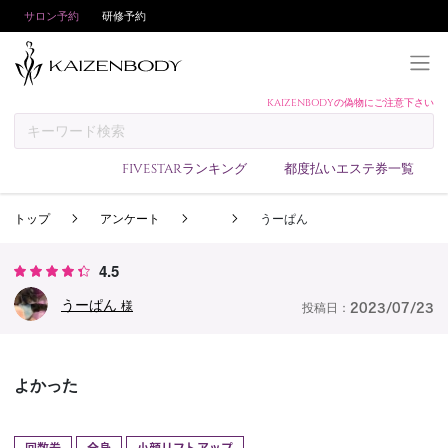
サロン予約
研修予約
KAIZENBODYの偽物にご注意下さい
KAIZENBODYとは
お支払い方法
FIVESTARランキング
都度払いエステ券一覧
予約方法
トップ
アンケート
うーぱん
サロンランキング
技術者ランキング
4.5
アンケート
うーぱん
様
投稿日：
2023/07/23
美コインランキング
ブログ
よかった
求人
会員登録/ログイン