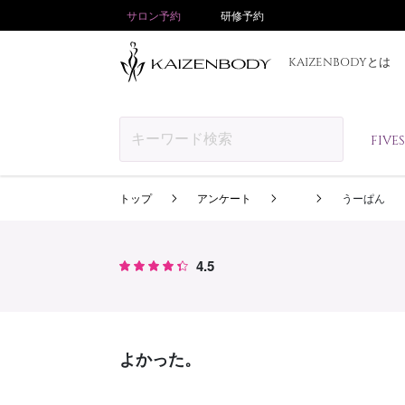
サロン予約
研修予約
KAIZENBODYとは
FIV
トップ
アンケート
うーぱん
4.5
よかった。