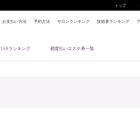
トップ
お支払い方法
予約方法
サロンランキング
技術者ランキング
KAIZENBODYとは
ESTARランキング
都度払いエステ券一覧
お支払い方法
予約方法
サロンランキング
技術者ランキング
アンケート
美コインランキング
ブログ
求人
会員登録/ログイン