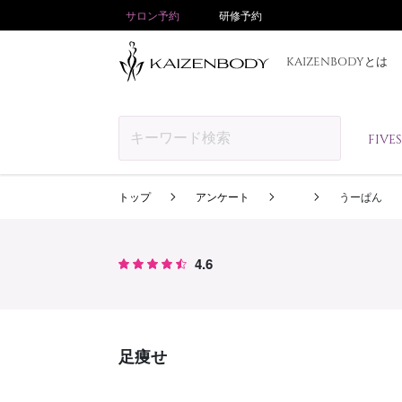
サロン予約
研修予約
KAIZENBODYとは
FIV
トップ
アンケート
うーぱん
4.6
足痩せ