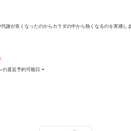
お問い合わせ
が代謝が良くなったのからカラダの中から熱くなるのを実感し
ンの直近予約可能日