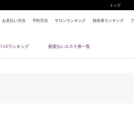
トップ
お支払い方法
予約方法
サロンランキング
技術者ランキング
KAIZENBODYとは
ESTARランキング
都度払いエステ券一覧
お支払い方法
予約方法
サロンランキング
技術者ランキング
アンケート
美コインランキング
ブログ
求人
会員登録/ログイン