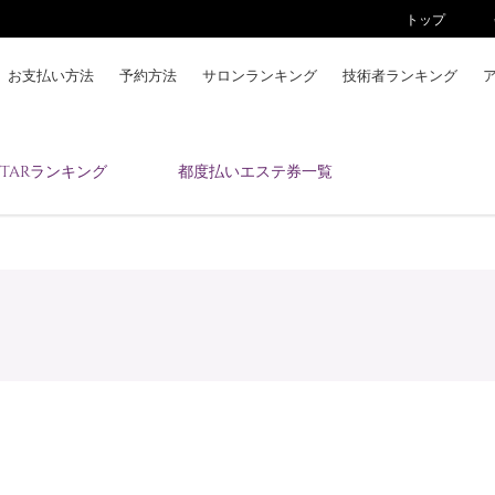
トップ
お支払い方法
予約方法
サロンランキング
技術者ランキング
KAIZENBODYとは
ESTARランキング
都度払いエステ券一覧
お支払い方法
予約方法
サロンランキング
技術者ランキング
アンケート
美コインランキング
ブログ
求人
会員登録/ログイン