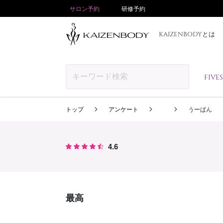
サロン予約
研修予約
KAIZENBODYとは
FIV
トップ
アンケート
うーぱん
4.6
最高