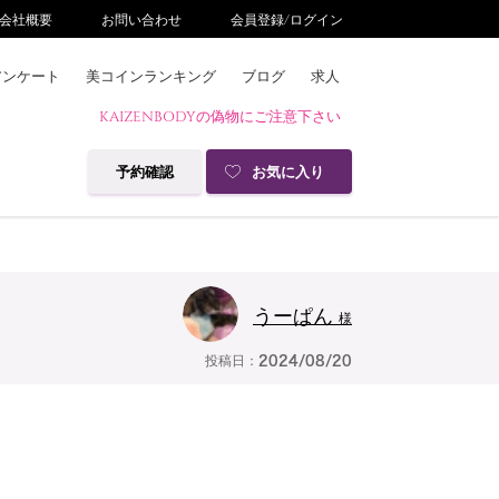
会社概要
お問い合わせ
会員登録/ログイン
アンケート
美コインランキング
ブログ
求人
KAIZENBODYの偽物にご注意下さい
予約確認
お気に入り
うーぱん
様
投稿日：
2024/08/20