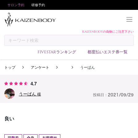
サロン予約
研修予約
KAIZENBODYの偽物にご注意下さい
KAIZENBODYとは
お支払い方法
FIVESTARランキング
都度払いエステ券一覧
予約方法
トップ
アンケート
うーぱん
サロンランキング
技術者ランキング
4.7
アンケート
うーぱん
様
投稿日：
2021/09/29
美コインランキング
ブログ
良い
求人
会員登録/ログイン