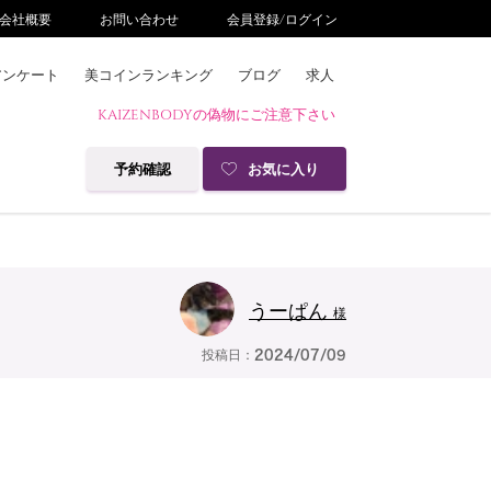
会社概要
お問い合わせ
会員登録/ログイン
アンケート
美コインランキング
ブログ
求人
KAIZENBODYの偽物にご注意下さい
予約確認
お気に入り
うーぱん
様
投稿日：
2024/07/09