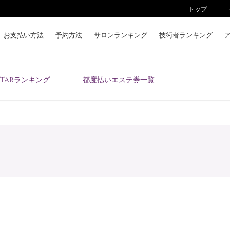
トップ
お支払い方法
予約方法
サロンランキング
技術者ランキング
KAIZENBODYとは
ESTARランキング
都度払いエステ券一覧
お支払い方法
予約方法
サロンランキング
技術者ランキング
アンケート
美コインランキング
ブログ
求人
会員登録/ログイン