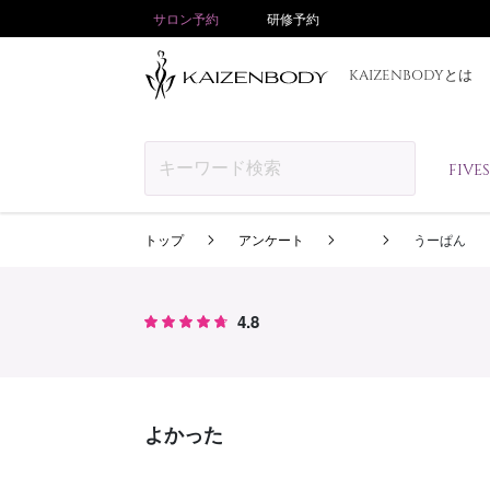
サロン予約
研修予約
KAIZENBODYとは
FIV
トップ
アンケート
うーぱん
4.8
よかった