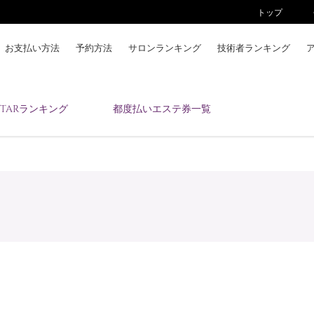
トップ
お支払い方法
予約方法
サロンランキング
技術者ランキング
KAIZENBODYとは
ESTARランキング
都度払いエステ券一覧
お支払い方法
予約方法
サロンランキング
技術者ランキング
アンケート
美コインランキング
ブログ
求人
会員登録/ログイン