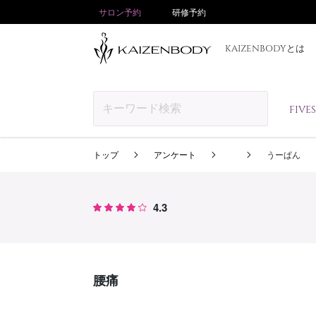
サロン予約
研修予約
KAIZENBODYとは
FIV
トップ
アンケート
うーぱん
4.3
腰痛