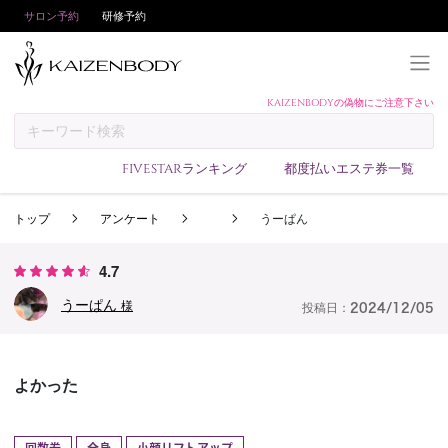
サロン予約
研修予約
KAIZENBODYの偽物にご注意下さい
KAIZENBODYとは
お支払い方法
FIVESTARランキング
都度払いエステ券一覧
予約方法
トップ
アンケート
うーぱん
サロンランキング
技術者ランキング
4.7
アンケート
うーぱん
様
投稿日：
2024/12/05
美コインランキング
ブログ
よかった
求人
会員登録/ログイン