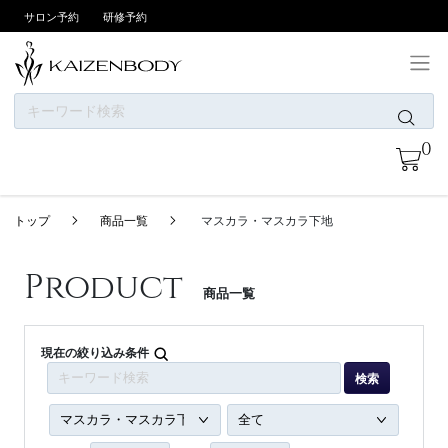
サロン予約
研修予約
ONLINE SHOPについて
0
お支払い方法
商品一覧
トップ
商品一覧
マスカラ・マスカラ下地
ニュース
カテゴリー
Product
商品一覧
ブランド
会員登録/ログイン
現在の絞り込み条件
検索
お問い合わせ