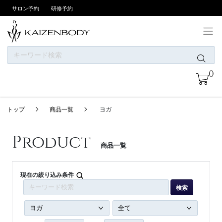
サロン予約
研修予約
ONLINE SHOPについて
0
お支払い方法
商品一覧
トップ
商品一覧
ヨガ
ニュース
カテゴリー
Product
商品一覧
ブランド
会員登録/ログイン
現在の絞り込み条件
検索
お問い合わせ