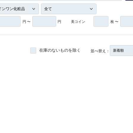
円 〜
円
美コイン
枚 〜
並べ替え：
在庫のないものを除く