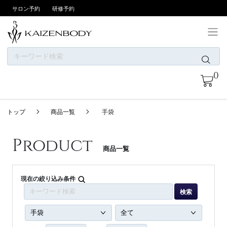
サロン予約
研修予約
ONLINE SHOPについて
0
お支払い方法
商品一覧
トップ
商品一覧
手袋
ニュース
カテゴリー
Product
商品一覧
ブランド
会員登録/ログイン
現在の絞り込み条件
検索
お問い合わせ