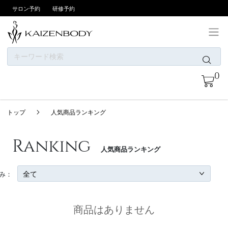
サロン予約
研修予約
ONLINE SHOPについて
0
お支払い方法
商品一覧
トップ
人気商品ランキング
ニュース
カテゴリー
Ranking
人気商品ランキング
ブランド
会員登録/ログイン
み：
お問い合わせ
商品はありません