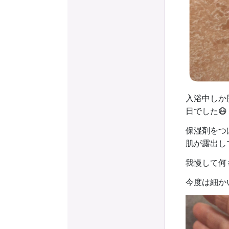
入浴中しか
日でした😷
保湿剤をつ
肌が露出し
我慢して何
今度は細か