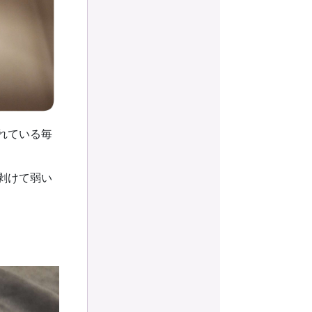
れている毎
剥けて弱い