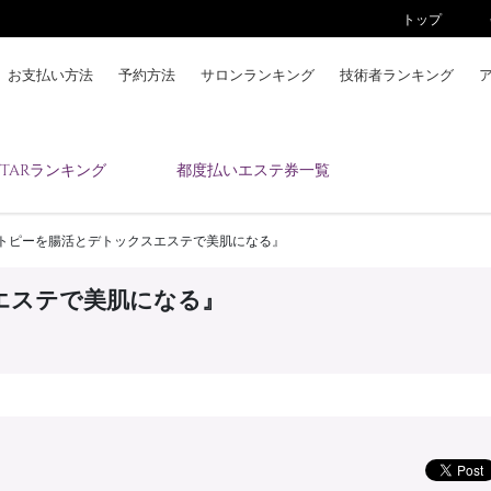
トップ
お支払い方法
予約方法
サロンランキング
技術者ランキング
KAIZENBODYとは
ESTARランキング
都度払いエステ券一覧
お支払い方法
予約方法
トピーを腸活とデトックスエステで美肌になる』
サロンランキング
技術者ランキング
エステで美肌になる』
アンケート
美コインランキング
ブログ
求人
会員登録/ログイン