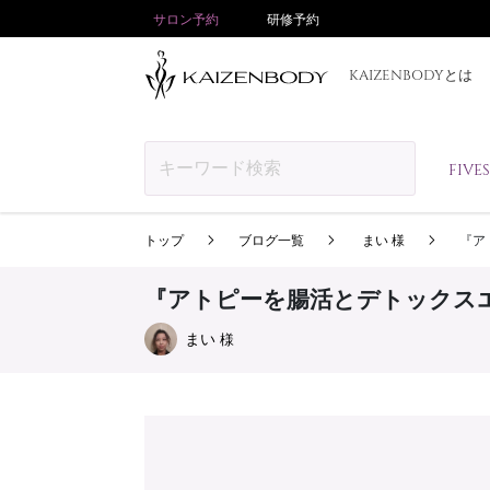
サロン予約
研修予約
KAIZENBODYとは
FIV
トップ
ブログ一覧
まい 様
『ア
『アトピーを腸活とデトックス
まい
様