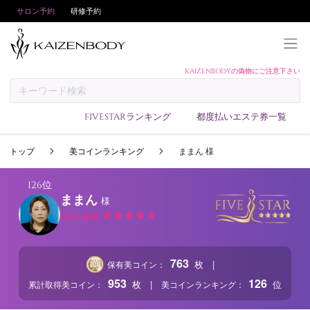
サロン予約
研修予約
KAIZENBODYの偽物にご注意下さい
KAIZENBODYとは
お支払い方法
FIVESTARランキング
都度払いエステ券一覧
予約方法
トップ
美コインランキング
ままん 様
サロンランキング
技術者ランキング
126位
ままん
様
アンケート
モデル会員
美コインランキング
ブログ
763
|
枚
保有美コイン：
求人
953
126
|
枚
位
累計取得美コイン：
美コインランキング：
会員登録/ログイン