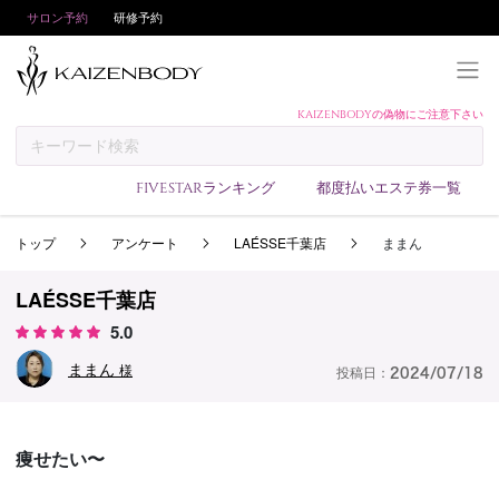
サロン予約
研修予約
KAIZENBODYの偽物にご注意下さい
KAIZENBODYとは
お支払い方法
FIVESTARランキング
都度払いエステ券一覧
予約方法
トップ
アンケート
LAÉSSE千葉店
ままん
サロンランキング
技術者ランキング
LAÉSSE千葉店
アンケート
5.0
美コインランキング
ままん
様
投稿日：
2024/07/18
ブログ
求人
痩せたい〜
会員登録/ログイン