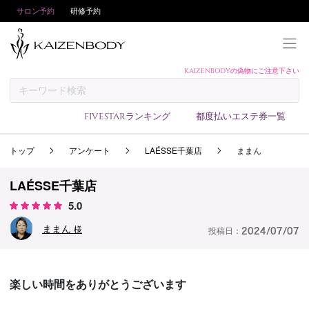
サロン予約
研修予約
KAIZENBODYの偽物にご注意下さい
KAIZENBODYとは
お支払い方法
FIVESTARランキング
都度払いエステ券一覧
予約方法
トップ
アンケート
LAÉSSE千葉店
ままん
サロンランキング
技術者ランキング
LAÉSSE千葉店
アンケート
5.0
美コインランキング
ままん
様
投稿日：
2024/07/07
ブログ
求人
楽しい時間をありがとうございます
会員登録/ログイン