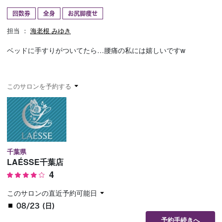
回数券
全身
お尻脚痩せ
予約確認
お気に入り
担当 ：
海老根 みゆき
お問い合わせ
ベッドに手すりがついてたら…腰痛の私には嬉しいですw
このサロンを予約する
千葉県
LAÉSSE千葉店
4
このサロンの直近予約可能日
08/23 (日)
予約手続きへ