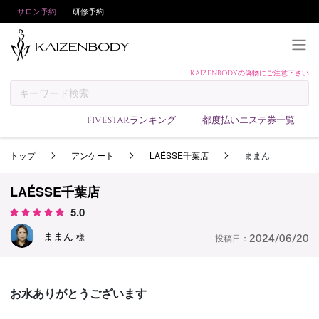
サロン予約
研修予約
KAIZENBODYの偽物にご注意下さい
KAIZENBODYとは
お支払い方法
FIVESTARランキング
都度払いエステ券一覧
予約方法
トップ
アンケート
LAÉSSE千葉店
ままん
サロンランキング
技術者ランキング
LAÉSSE千葉店
アンケート
5.0
美コインランキング
ままん
様
投稿日：
2024/06/20
ブログ
求人
お水ありがとうございます
会員登録/ログイン