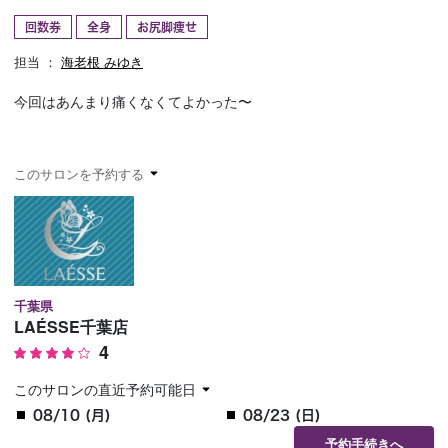
回数券
全身
お尻脚痩せ
予約確認
お気に入り
担当 ：
海老根 みゆき
お問い合わせ
今回はあんまり痛くなくてよかった〜
このサロンを予約する
千葉県
LAÉSSE千葉店
4
このサロンの直近予約可能日
08/10 (月)
08/23 (日)
予約手続きへ