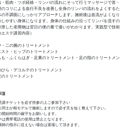
格・筋肉・ツボ経絡・リンパの流れにそって行うマッサージで首・
腰のコリによる血行不良を改善し全身のリンパの流れをよくするた
体の不調面にしっかりアプローチします。施術後は血流がよくなり
のしやすい身体になります。身体の仕組みの沿ってリンパを流すの
排泄した老廃物は翌日の便の量で違いがわかります。実践型で技術
のエステ講習内容）
中・二の腕のトリートメント
エスト・ヒップのトリートメント
もも・ふくらはぎ・足裏のトリートメント・足の指のトリートメン
のひら・デコルテのトリートメント
皮のトリートメント
事項
受講チケットを必ず持参の上ご参加下さい
生同士が相モデルで施術しますので必ず爪を短く整えて下さい。
の開始時間の厳守をお願いします。
中は携帯電話の使用は禁止となります。
講師の指示に従えない場合は退場して頂きます。