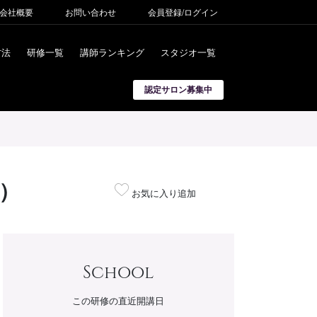
会社概要
お問い合わせ
会員登録/ログイン
方法
研修一覧
講師ランキング
スタジオ一覧
認定サロン募集中
修）
お気に入り追加
School
この研修の直近開講日