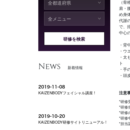
（骨
肩・
め身
代謝
で、
中心
研修を検索
・背
・ウ
・太
ト
News
新着情報
・手
・頭
2019-11-08
注意
KAIZENBODYフェイシャル講座 !
*研修
*研修
*研修
2019-10-20
*研修
KAIZENBODY研修サイトリニューアル !
*担当