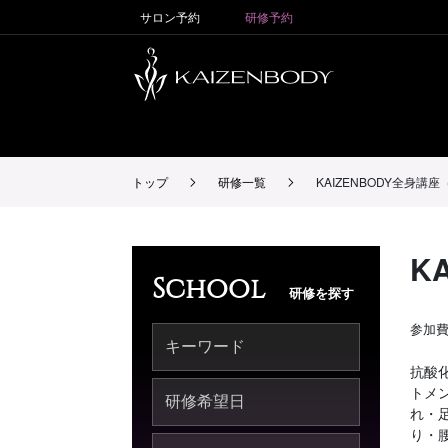
サロン予約
研修予約
トップ
研修一覧
KAIZENBODY全身講
K
School
研修を探す
参加
抗酸
トメ
れ・
り・