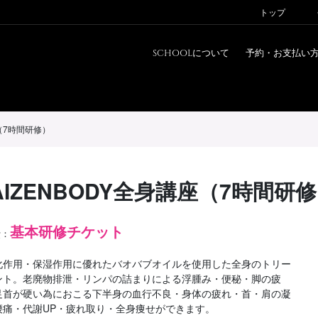
トップ
SCHOOLについて
予約・お支払い
SCHOOLについて
予約・お支払い方法
座（7時間研修）
研修一覧
講師ランキング
AIZENBODY全身講座（7時間研
スタジオ一覧
会員登録/ログイン
基本研修チケット
費：
お問い合わせ
化作用・保湿作用に優れたバオバブオイルを使用した全身のトリー
ント。老廃物排泄・リンパの詰まりによる浮腫み・便秘・脚の疲
足首が硬い為におこる下半身の血行不良・身体の疲れ・首・肩の凝
腰痛・代謝UP・疲れ取り・全身痩せができます。