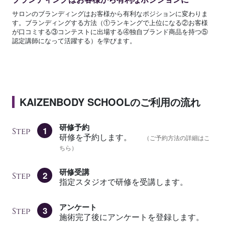
サロンのブランディングはお客様から有利なポジションに変わりま
す。ブランディングする方法（①ランキングで上位になる②お客様
が口コミする③コンテストに出場する④独自ブランド商品を持つ⑤
認定講師になって活躍する）を学びます。
KAIZENBODY SCHOOLのご利用の流れ
研修予約
1
Step
研修を予約します。
（ご予約方法の詳細はこ
ちら）
研修受講
2
Step
指定スタジオで研修を受講します。
アンケート
3
Step
施術完了後にアンケートを登録します。