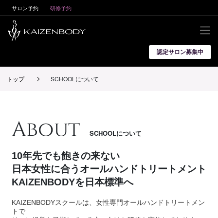
サロン予約
研修予約
認定サロン募集中
SCHOOLについて
予約・お支払い方法
トップ
SCHOOLについて
研修一覧
講師ランキング
About
スタジオ一覧
SCHOOLについて
会員登録/ログイン
10年先でも飽きの来ない
日本女性に合うオールハンドトリートメント
お問い合わせ
KAIZENBODYを日本標準へ
KAIZENBODYスクールは、女性専門オールハンドトリートメン
トで