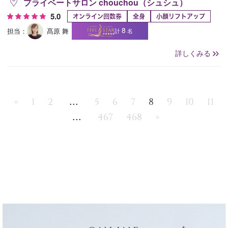
プライベートサロン chouchou（シュシュ）
5.0
オンライン回数券
全身
小顔リフトアップ
8
担当：
髙原 舞
計
名
詳しくみる
...
«
1
2
5
6
7
8
9
10
11
...
467
468
»