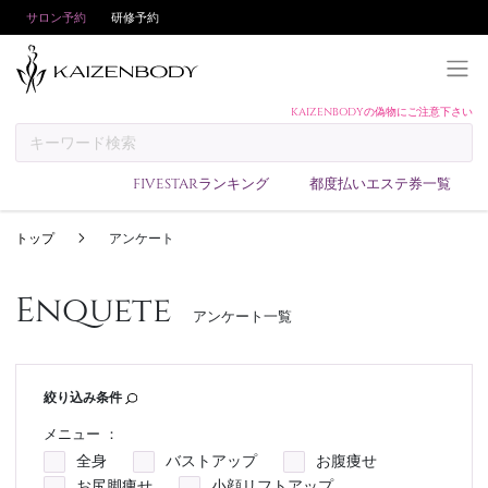
サロン予約
研修予約
KAIZENBODYの偽物にご注意下さい
KAIZENBODYとは
お支払い方法
FIVESTARランキング
都度払いエステ券一覧
予約方法
トップ
アンケート
サロンランキング
技術者ランキング
Enquete
アンケート一覧
アンケート
美コインランキング
ブログ
絞り込み条件
求人
メニュー ：
全身
バストアップ
お腹痩せ
会員登録/ログイン
お尻脚痩せ
小顔リフトアップ