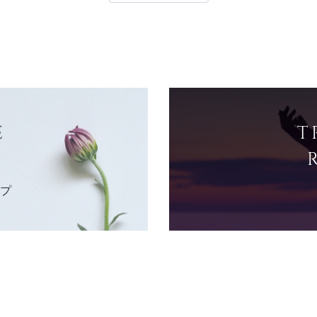
E
T
ップ