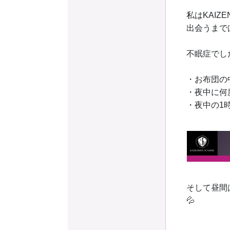
私はKAIZ
出会うまで
不眠症でした😮
・お布団の
・夜中に何
・夜中の1
そして昼間
💦