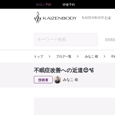
サロン予約
研修予約
KAIZENBODYとは
FIV
トップ
ブログ一覧
みなこ 様
不
不眠症改善への近道😌🫧
みなこ
様
技術者