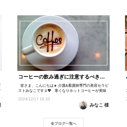
コーヒーの飲み過ぎに注意するべき理由と対策！！
ピ
皆さま、こんにちは☀️ 介護&看護師専門の美容セラピ
す
ストみなこです☺️💖 寒くなりホットコーヒーが美味
しく感じられる季節になりましたね♪ 忙しい毎日を過
2024/12/17 16:33
ごすのにコーヒーは欠かせない存在ではないでしょう
様
みなこ 様
か？ 「夜勤が多いから」「疲れた身体をシャキッと
させたいから」と、つい何杯も飲んでしまう事もあり
ま...
全ブログ一覧へ