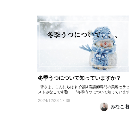
冬季うつについて知っていますか？
皆さま、こんにちは☀️ 介護&看護師専門の美容セラ
ストみなこです🥰 『冬季うつについて知っていま
か？⛄️』 日照時間が短くなる冬に、多くの人が気付
2024/12/23 17:38
かないうちに気分が落ち込みやすくなる「冬季うつ」
みなこ 
(季節性情動障害/SAD)。 特に寒い季節に感じる無気力
感や疲労感、過眠、甘いものへの欲求など、思い当
た...