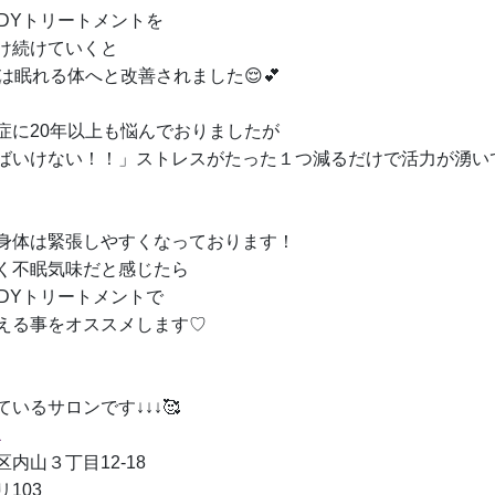
BODYトリートメントを
け続けていくと
は眠れる体へと改善されました😌💕
症に20年以上も悩んでおりましたが
ばいけない！！」ストレスがたった１つ減るだけで活力が湧いて
身体は緊張しやすくなっております！
く不眠気味だと感じたら
BODYトリートメントで
える事をオススメします♡
いるサロンです↓↓↓🥰
内山３丁目12-18
103