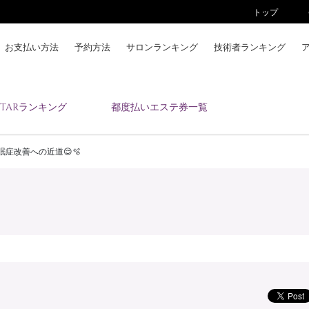
トップ
お支払い方法
予約方法
サロンランキング
技術者ランキング
KAIZENBODYとは
ESTARランキング
都度払いエステ券一覧
お支払い方法
予約方法
眠症改善への近道😌🫧
サロンランキング
技術者ランキング
アンケート
美コインランキング
ブログ
求人
会員登録/ログイン