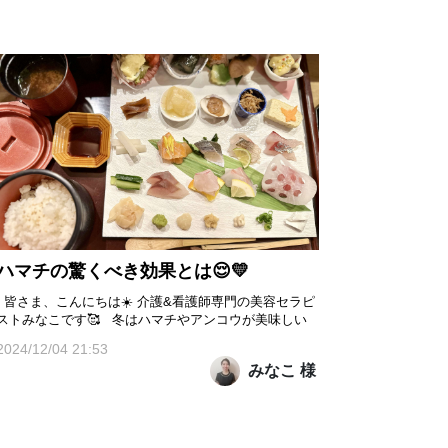
ハマチの驚くべき効果とは😌💛
皆さま、こんにちは☀️ 介護&看護師専門の美容セラピ
ストみなこです🥰 冬はハマチやアンコウが美味しい
時期ですね🐟 先日、手巻き寿司ランチを食べました
2024/12/04 21:53
🤭 本日のネタは、天然はまち ひらすずき 真
みなこ 様
鯛 まぐろ サーモンいくら 赤かます酢〆 太刀
魚 かつお などなど、、、 ハマチには、血液中
の悪玉コ...