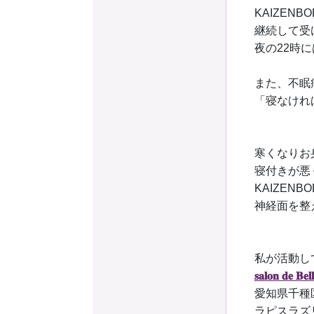
KAIZEN
継続して受
夜の22時に
また、不眠
「寝なけれ
寒くなりお
寝付きが悪
KAIZEN
神経面を整
私が活動して
𝐬𝐚𝐥𝐨𝐧 𝐝𝐞 𝐁𝐞𝐥𝐥
愛知県千種区
ラピスラズリ