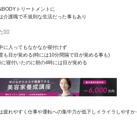
ENBODYトリートメントに
は介護職で不規則な生活だった事もあり
‍💨
中に入ってもなかなか寝付けず
度も目が覚める(時には10分間隔で目が覚める事も)
時に寝付いたのに朝の4時には目が覚める
は疲れやすく仕事や運転への集中力が低下しイライラしやすか