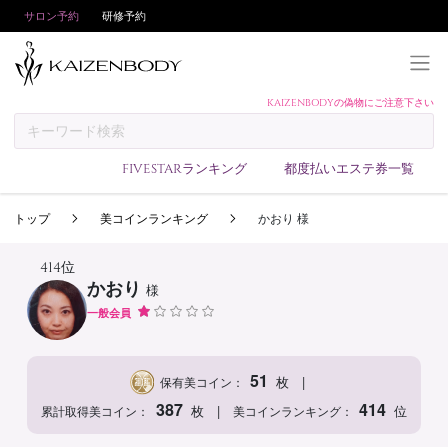
サロン予約
研修予約
KAIZENBODYの偽物にご注意下さい
KAIZENBODYとは
お支払い方法
FIVESTARランキング
都度払いエステ券一覧
予約方法
トップ
美コインランキング
かおり 様
サロンランキング
技術者ランキング
414位
かおり
様
アンケート
一般会員
美コインランキング
ブログ
51
|
枚
保有美コイン：
求人
387
414
|
枚
位
累計取得美コイン：
美コインランキング：
会員登録/ログイン