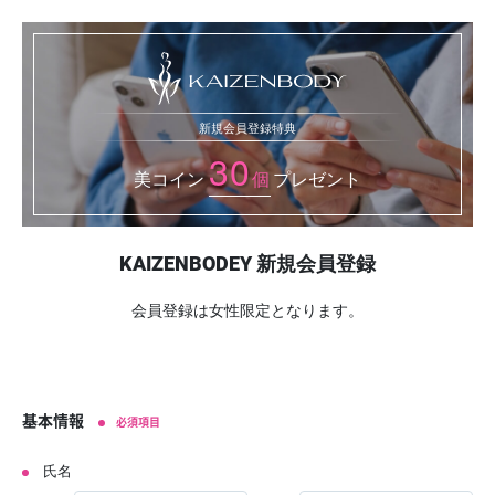
新規会員登録特典
30
美コイン
個
プレゼント
KAIZENBODEY 新規会員登録
会員登録は女性限定となります。
基本情報
必須項目
氏名