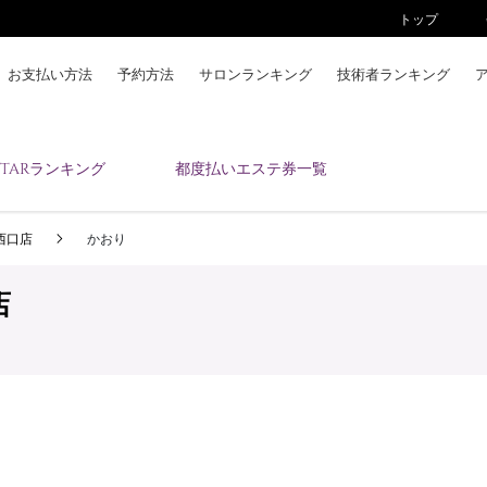
トップ
お支払い方法
予約方法
サロンランキング
技術者ランキング
KAIZENBODYとは
ESTARランキング
都度払いエステ券一覧
お支払い方法
予約方法
 西口店
かおり
サロンランキング
技術者ランキング
店
アンケート
美コインランキング
ブログ
求人
会員登録/ログイン