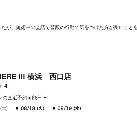
お問い合わせ
したが、施術中の会話で普段の行動で気をつけた方が良いこと
IERE III 横浜 西口店
4
ンの直近予約可能日
(土)
08/18 (火)
08/19 (水)