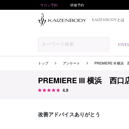
サロン予約
研修予約
KAIZENBODYとは
FIV
トップ
アンケート
PREMIERE III 横浜
PREMIERE III 横浜 西口
4.9
改善アドバイスありがとう