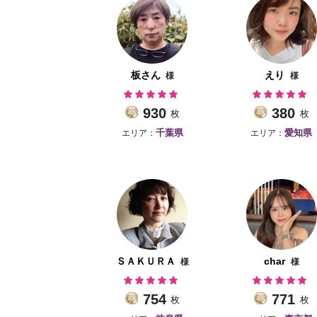
予約確認
お気に入り
板さん
えり
様
様
930
380
枚
枚
エリア：
エリア：
千葉県
愛知県
ＳＡＫＵＲＡ
char
様
様
754
771
枚
枚