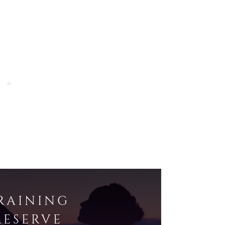
»
RAINING
RESERVE