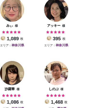
みぃ
アッキー
様
様
1,089
395
枚
枚
エリア：
エリア：
神奈川県
神奈川県
沙羅華
しのぶ
様
様
1,086
1,468
枚
枚