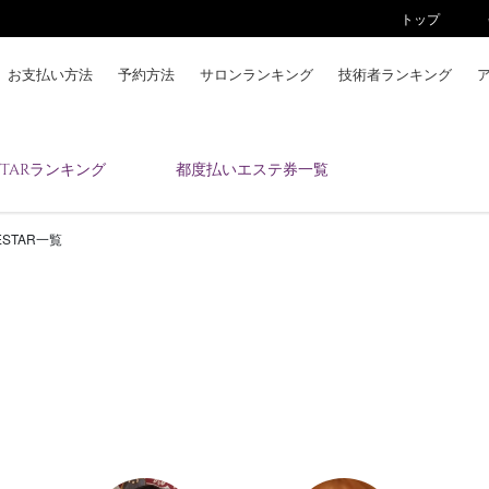
トップ
お支払い方法
予約方法
サロンランキング
技術者ランキング
KAIZENBODYとは
ESTARランキング
都度払いエステ券一覧
お支払い方法
予約方法
VESTAR一覧
サロンランキング
技術者ランキング
アンケート
美コインランキング
ブログ
求人
会員登録/ログイン