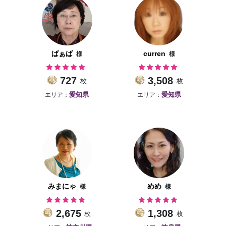
お問い合わせ
ばぁば
curren
様
様
727
3,508
枚
枚
エリア：
エリア：
愛知県
愛知県
みまにゃ
めめ
様
様
2,675
1,308
枚
枚