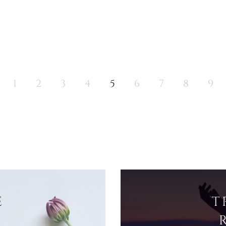
1
2
3
4
5
6
7
8
9
E
T