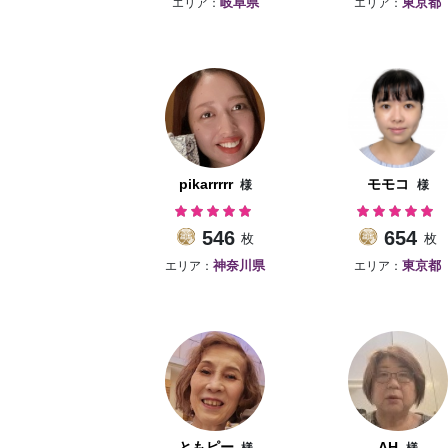
エリア：
エリア：
岐阜県
東京都
pikarrrrr
モモコ
様
様
546
654
枚
枚
エリア：
エリア：
神奈川県
東京都
ともピー
AH