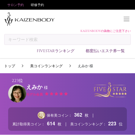
サロン予約
研修予約
KAIZENBODYの偽物にご注意下さい
KAIZENBODYとは
お支払い方法
FIVESTARランキング
都度払いエステ券一覧
予約方法
トップ
美コインランキング
えみか 様
サロンランキング
技術者ランキング
223位
えみか
様
アンケート
モデル会員
美コインランキング
ブログ
362
|
枚
保有美コイン：
求人
614
223
|
枚
位
累計取得美コイン：
美コインランキング：
会員登録/ログイン