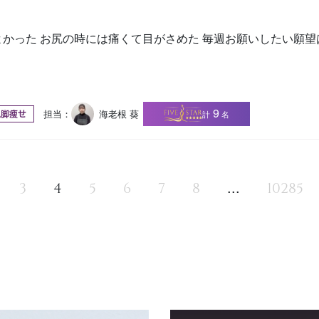
かった お尻の時には痛くて目がさめた 毎週お願いしたい願
9
担当：
海老根 葵
計
名
尻脚痩せ
...
3
4
5
6
7
8
10285