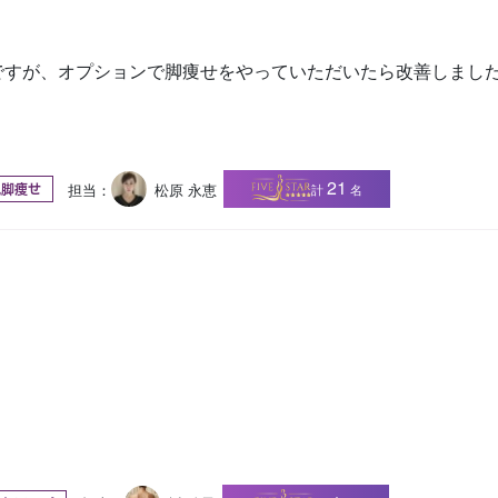
ですが、オプションで脚痩せをやっていただいたら改善しまし
21
担当：
松原 永恵
計
名
尻脚痩せ