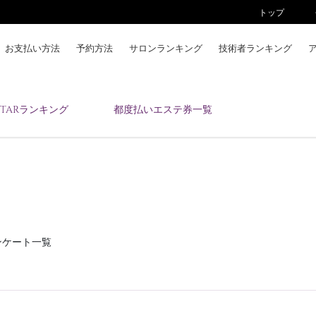
トップ
お支払い方法
予約方法
サロンランキング
技術者ランキング
KAIZENBODYとは
ESTARランキング
都度払いエステ券一覧
お支払い方法
予約方法
サロンランキング
技術者ランキング
アンケート
美コインランキング
ンケート一覧
ブログ
求人
会員登録/ログイン