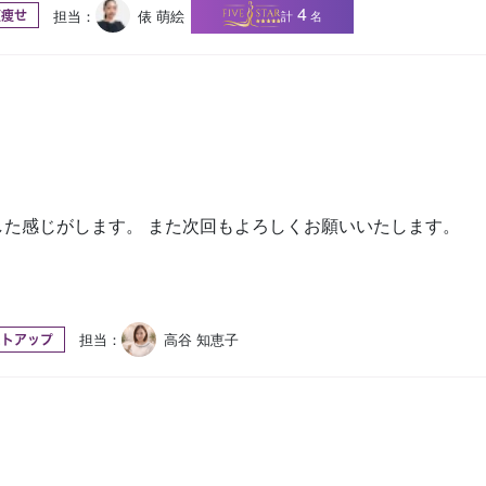
4
担当：
俵 萌絵
計
名
腹痩せ
た感じがします。 また次回もよろしくお願いいたします。
担当：
高谷 知恵子
ストアップ