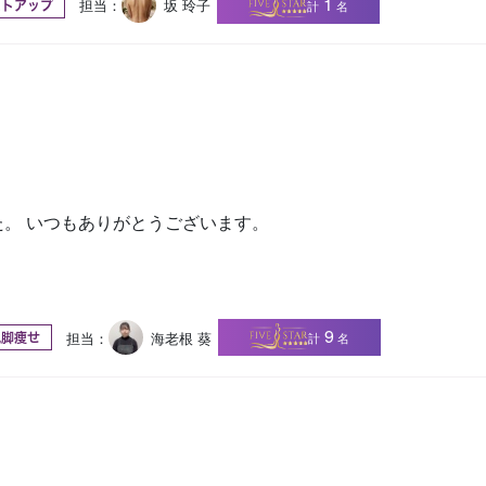
1
担当：
坂 玲子
計
名
ストアップ
。 いつもありがとうございます。
9
担当：
海老根 葵
計
名
尻脚痩せ