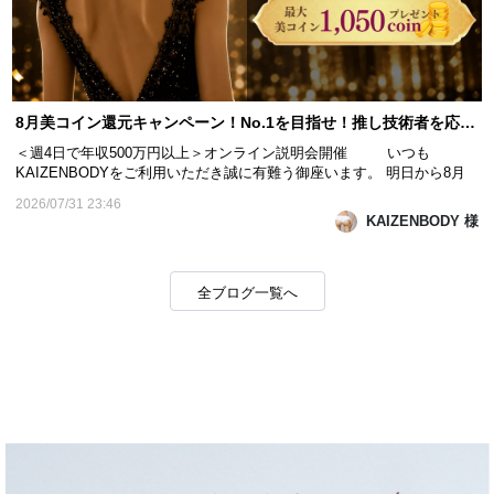
8月美コイン還元キャンペーン！No.1を目指せ！推し技術者を応援で最大1,050coinプレゼント！
＜週4日で年収500万円以上＞オンライン説明会開催 いつも
KAIZENBODYをご利用いただき誠に有難う御座います。 明日から8月
がスタートします。 今年の夏、KAIZENBODYでは初となる「技術者応
2026/07/31 23:46
援・美コイン還元キャンペーン」を開催します！ 8月中に回数券をご購
KAIZENBODY 様
入いただくと、その購入実績が担当技術者のランキング...
全ブログ一覧へ