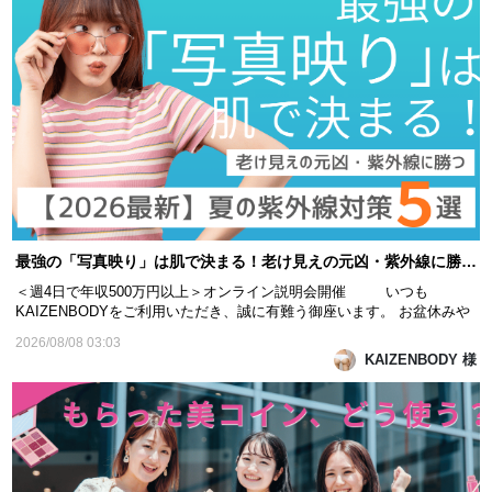
最強の「写真映り」は肌で決まる！老け見えの元凶・紫外線に勝つ【2026最新】夏の紫外線対策5選
＜週4日で年収500万円以上＞オンライン説明会開催 いつも
KAIZENBODYをご利用いただき、誠に有難う御座います。 お盆休みや
旅行、花火大会、お祭りなど、夏は写真を撮る機会が増える季節です。
2026/08/08 03:03
「実物より写真のほうが老けて見える…」 「なんだか顔色がくすんで見
KAIZENBODY 様
える…」 そんな経験はありませんか？ 実は、写真映...