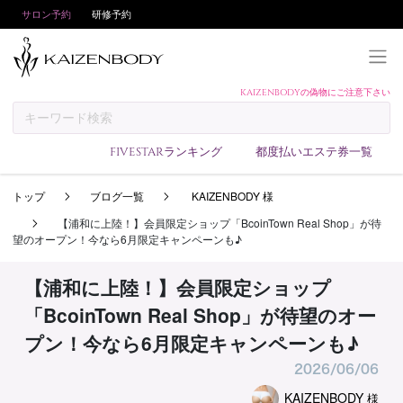
サロン予約
研修予約
KAIZENBODYの偽物にご注意下さい
KAIZENBODYとは
お支払い方法
FIVESTARランキング
都度払いエステ券一覧
予約方法
トップ
ブログ一覧
KAIZENBODY 様
サロンランキング
【浦和に上陸！】会員限定ショップ「BcoinTown Real Shop」が待
技術者ランキング
望のオープン！今なら6月限定キャンペーンも♪
アンケート
【浦和に上陸！】会員限定ショップ
美コインランキング
「BcoinTown Real Shop」が待望のオー
ブログ
プン！今なら6月限定キャンペーンも♪
求人
2026/06/06
会員登録/ログイン
KAIZENBODY
様