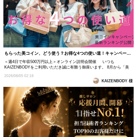
もらった美コイン、どう使う？お得な4つの使い道！キャンペーンランキング速報つき！
＜週4日で年収500万円以上＞オンライン説明会開催 いつも
KAIZENBODYをご利用いただき誠に有難う御座います。 8月から「美
コイン還元キャンペーン」がスタートしました。 期間中、回数券をご購
2026/08/05 02:18
入いただくと、その金額が担当技術者の「応援売上」としてランキング
KAIZENBODY 様
に反映されます。 月末のランキングでTOP10にランクイン...